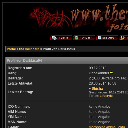
Portal
»
the Hellboard
» Profil von DarkLisa94
Profil von DarkLisa94
Registriert am:
09.12.2013
Rang:
Unbekannter
Beiträge:
2 (0,00 Beiträge pro Tag)
Letzte Aktivität:
28.06.2014
10:58
»
Shisha
Letzter Beitrag:
Geschrieben: 10.12.2013
20
Forum:
Lifestyle
ICQ-Nummer:
keine Angabe
AIM-Name:
keine Angabe
YIM-Name:
keine Angabe
MSN-Name:
keine Angabe
E-Mail:
morphoise@gmail.com