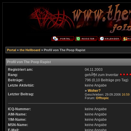
Portal
»
the Hellboard
» Profil von The Poop Rapist
Profil von The Poop Rapist
Registriert am:
04.11.2003
Rang:
gehÃ¶rt zum Inventar
Beiträge:
796 (0,10 Beiträge pro Tag)
Letzte Aktivität:
keine Angabe
»
Woher?
Letzter Beitrag:
Geschrieben: 29.09.2006
16:59
Forum:
Offtopic
ICQ-Nummer:
keine Angabe
AIM-Name:
keine Angabe
YIM-Name:
keine Angabe
MSN-Name:
keine Angabe
E-Mail:
keine Angabe