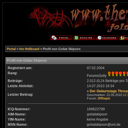
Portal
»
the Hellboard
» Profil von Goliat Skipson
Profil von Goliat Skipson
Registriert am:
07.02.2004
Rang:
ForumsGolly
Beiträge:
2.012 (0,24 Beiträge pro T
Letzte Aktivität:
14.07.2010
18:34
»
Der Geburtstags Threa
Letzter Beitrag:
Geschrieben: 22.05.2010
12:
Forum:
Offtopic
ICQ-Nummer:
169622799
AIM-Name:
goliatskipson
YIM-Name:
keine Angabe
MSN-Name:
goliatskipson@uni.de