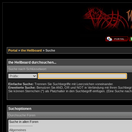
Portal
»
the Hellboard
» Suche
the Hellboard durchsuchen...
Suche nach Schlüsselwort
Einfache Suche:
Trennen Sie Suchbegriffe mit Leerzeichen voneinander.
Erweiterte Suche:
Benutzen Sie AND, OR und NOT in Verbindung mit Ihren Suchbegriff
Sie können Sternchen (*) als Platzhalter in den Suchbegriff einfügen. (Eine Suche nach *
Suchoptionen
Durchsuche Foren