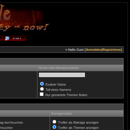
» Hallo Gast [
Anmelden
|
Registrieren
]
Suche nach Benutzernamen
Exakter Name
Teil eines Namens
Nur gestartete Themen finden
Anzeigemodus
ag durchsuchen
Treffer als Beiträge anzeigen
rchsuchen
Treffer als Themen anzeigen