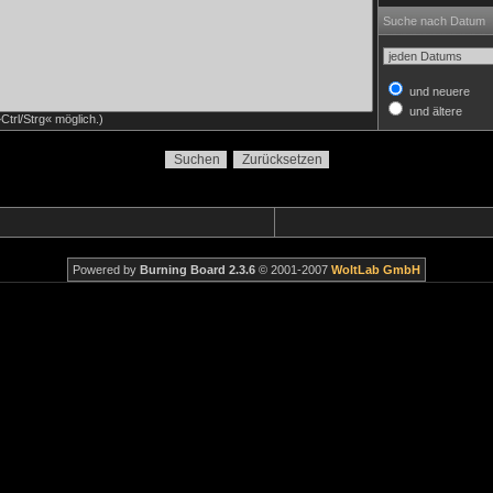
Suche nach Datum
und neuere
und ältere
trl/Strg« möglich.)
Powered by
Burning Board 2.3.6
© 2001-2007
WoltLab GmbH