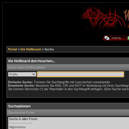
Portal
»
the Hellboard
» Suche
the Hellboard durchsuchen...
Suche nach Schlüsselwort
Einfache Suche:
Trennen Sie Suchbegriffe mit Leerzeichen voneinander.
Erweiterte Suche:
Benutzen Sie AND, OR und NOT in Verbindung mit Ihren Suchbegriff
Sie können Sternchen (*) als Platzhalter in den Suchbegriff einfügen. (Eine Suche nach *
Suchoptionen
Durchsuche Foren