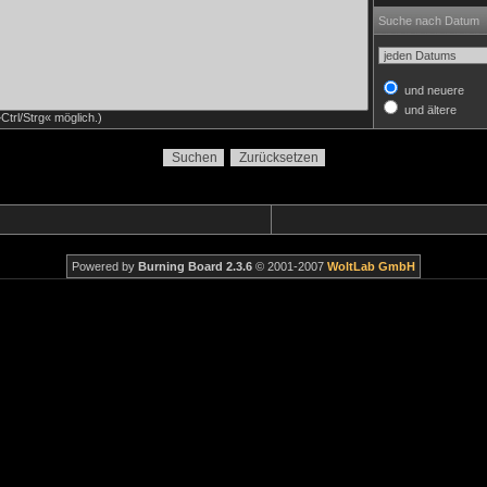
Suche nach Datum
und neuere
und ältere
trl/Strg« möglich.)
Powered by
Burning Board 2.3.6
© 2001-2007
WoltLab GmbH