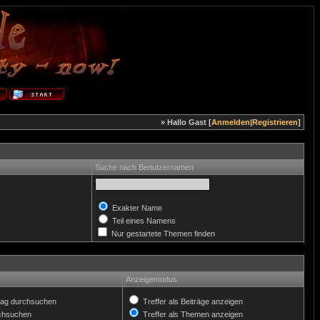
» Hallo Gast [
Anmelden
|
Registrieren
]
Suche nach Benutzernamen
Exakter Name
Teil eines Namens
Nur gestartete Themen finden
Anzeigemodus
ag durchsuchen
Treffer als Beiträge anzeigen
rchsuchen
Treffer als Themen anzeigen