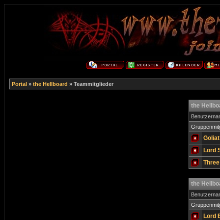
Portal
»
the Hellboard
» Teammitglieder
the Hellb
Benutzern
Gruppenmitg
Golia
Lord 
Three
the Hellb
Benutzern
Gruppenmitg
Lord 