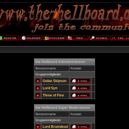
the Hellboard Administratoren
Benutzername
Kontakt
Gruppenmitglieder
Goliat Skipson
Lord Syn
Three of Five
the Hellboard Super Moderatoren
Benutzername
Kontakt
Gruppenmitglieder
Lord Braindead