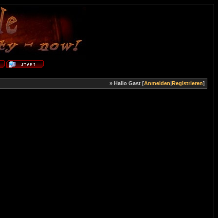
» Hallo Gast [
Anmelden
|
Registrieren
]