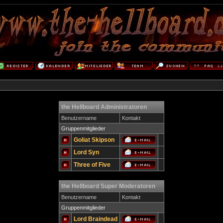
the Hellboard Administratoren
Benutzername
Kontakt
Gruppenmitglieder
Goliat Skipson
Lord Syn
Three of Five
the Hellboard Super Moderatoren
Benutzername
Kontakt
Gruppenmitglieder
Lord Braindead