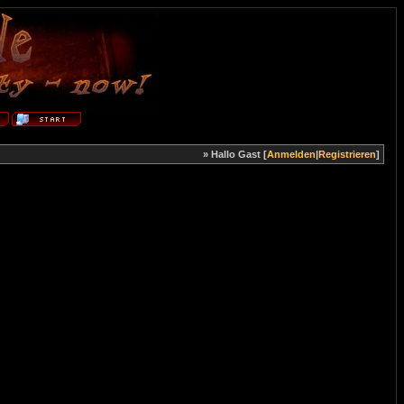
» Hallo Gast [
Anmelden
|
Registrieren
]