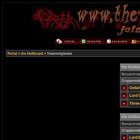
Portal
»
the Hellboard
» Teammitglieder
the Hellb
Benutzern
Gruppenmitg
Golia
Lord 
Three
the Hellb
Benutzern
Gruppenmitg
Lord 