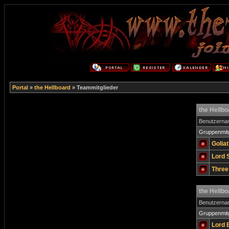
Portal
»
the Hellboard
» Teammitglieder
the Hellb
Benutzern
Gruppenmitg
Golia
Lord 
Three
the Hellb
Benutzern
Gruppenmitg
Lord 