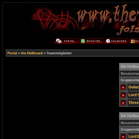
Portal
»
the Hellboard
» Teammitglieder
the Hellb
Benutzern
Gruppenmitg
Golia
Lord 
Three
the Hellb
Benutzern
Gruppenmitg
Lord 