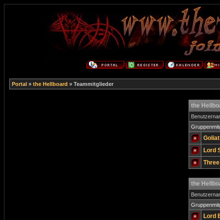
Portal
»
the Hellboard
» Teammitglieder
the Hellb
Benutzern
Gruppenmitg
Golia
Lord 
Three
the Hellb
Benutzern
Gruppenmitg
Lord 