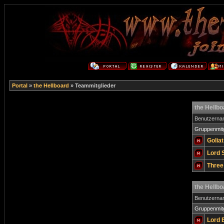
Portal
»
the Hellboard
» Teammitglieder
the Hellb
Benutzern
Gruppenmitg
Golia
Lord 
Three
the Hellb
Benutzern
Gruppenmitg
Lord 