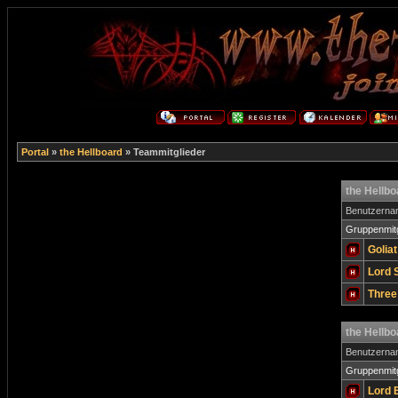
Portal
»
the Hellboard
» Teammitglieder
the Hellb
Benutzern
Gruppenmitg
Golia
Lord 
Three
the Hellb
Benutzern
Gruppenmitg
Lord 