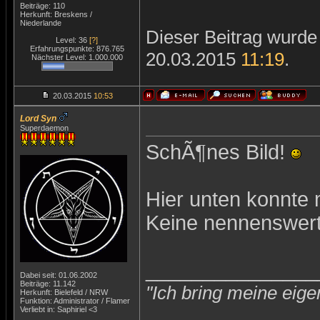
Beiträge: 110
Herkunft: Breskens /
Niederlande
Dieser Beitrag wurde 
Level: 36
[?]
Erfahrungspunkte: 876.765
20.03.2015
11:19
.
Nächster Level: 1.000.000
20.03.2015
10:53
Lord Syn
Superdaemon
SchÃ¶nes Bild!
Hier unten konnte 
Keine nennenswert
_______________
Dabei seit: 01.06.2002
Beiträge: 11.142
"Ich bring meine eige
Herkunft: Bielefeld / NRW
Funktion: Administrator / Flamer
Verliebt in: Saphiriel <3