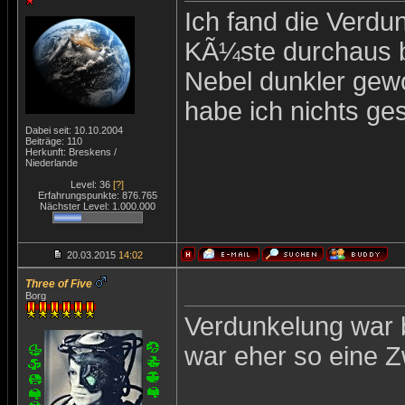
Ich fand die Verdu
KÃ¼ste durchaus be
Nebel dunkler gew
habe ich nichts ge
Dabei seit: 10.10.2004
Beiträge: 110
Herkunft: Breskens /
Niederlande
Level: 36
[?]
Erfahrungspunkte: 876.765
Nächster Level: 1.000.000
20.03.2015
14:02
Three of Five
Borg
Verdunkelung war b
war eher so eine Z