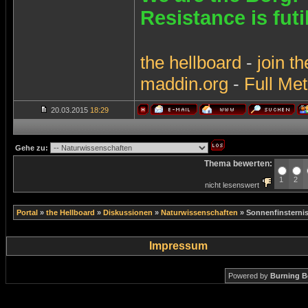
Resistance is futi
the
hellboard
-
join
th
maddin.org
-
Full Met
20.03.2015
18:29
Gehe zu:
Thema bewerten:
1
2
nicht lesenswert
Portal
»
the Hellboard
»
Diskussionen
»
Naturwissenschaften
»
Sonnenfinsterni
Impressum
Powered by
Burning B