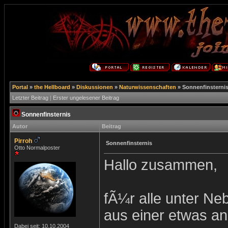
Portal
»
the Hellboard
»
Diskussionen
»
Naturwissenschaften
»
Sonnenfinsterni
Letzter Beitrag
|
Erster ungelesener Beitrag
Sonnenfinsternis
Autor
Beitrag
Pirroh
Sonnenfinsternis
Otto Normalposter
Hallo zusammen,
fÃ¼r alle unter Neb
aus einer etwas an
Dabei seit: 10.10.2004