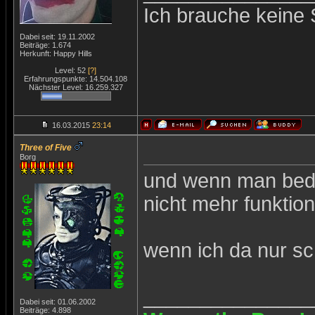
Ich brauche keine 
Dabei seit: 19.11.2002
Beiträge: 1.674
Herkunft: Happy Hills
Level: 52
[?]
Erfahrungspunkte: 14.504.108
Nächster Level: 16.259.327
16.03.2015
23:14
Three of Five
Borg
und wenn man bede
nicht mehr funktion
wenn ich da nur s
_______________
Dabei seit: 01.06.2002
Beiträge: 4.898