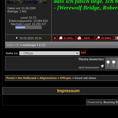
dass ich falsch liege. Ich 
- [Werewolf Bridge, Rober
Dabei seit: 01.06.2002
Beiträge: 1.662
Level: 52
[?]
Erfahrungspunkte: 14.684.819
Nächster Level: 16.259.327
20.03.2015
18:34
[3]
Seiten (3):
« vorherige
1
2
Gehe zu:
Thema bewerten:
1
2
nicht lesenswert
Portal
»
the Hellboard
»
Allgemeines
»
Offtopic
»
Good old times
Impressum
Powered by
Burning B