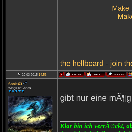
Make 
Make
the
hellboard
-
join
th
20.03.2015
14:53
SonicX3
Wings of Chaos
gibt nur eine mÃ¶g
_______________
Klar bin ich verrÃ¼ckt, ab