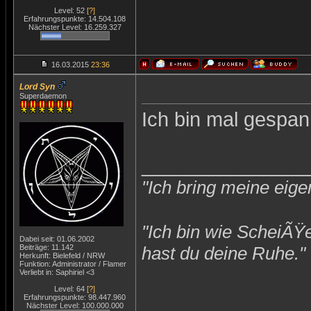
Level: 52
[?]
Erfahrungspunkte: 14.504.108
Nächster Level: 16.259.327
16.03.2015
23:36
Lord Syn
Superdaemon
Ich bin mal gespan
_______________
"Ich bring meine eige
"Ich bin wie ScheiÃŸ
Dabei seit: 01.06.2002
Beiträge: 11.142
hast du deine Ruhe."
Herkunft: Bielefeld / NRW
Funktion: Administrator / Flamer
Verliebt in: Saphiriel <3
Level: 64
[?]
Erfahrungspunkte: 98.447.960
Nächster Level: 100.000.000