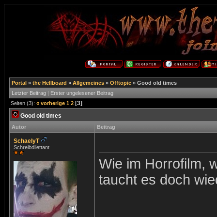
Portal
»
the Hellboard
»
Allgemeines
»
Offtopic
»
Good old times
Letzter Beitrag
|
Erster ungelesener Beitrag
[3]
Seiten (3):
« vorherige
1
2
Good old times
Autor
Beitrag
SchaelyT
Schreibdilettant
Wie im Horrofilm, 
taucht es doch wie
_______________