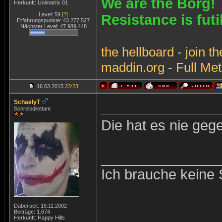
We are the Borg!
Herkunft: Unimatrix 01
Level: 59
[?]
Resistance is futi
Erfahrungspunkte: 43.277.527
Nächster Level: 47.989.448
the
hellboard
-
join
th
maddin.org
-
Full Met
16.03.2015
23:23
SchaelyT
Schreibdilettant
Die hat es nie geg
_______________
Ich brauche keine 
Dabei seit: 19.11.2002
Beiträge: 1.674
Herkunft: Happy Hills