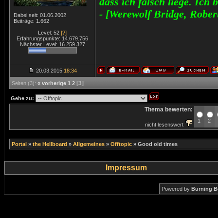
dass ich falsch liege. Ich 
- [Werewolf Bridge, Rober
Dabei seit: 01.06.2002
Beiträge: 1.662
Level: 52
[?]
Erfahrungspunkte: 14.679.756
Nächster Level: 16.259.327
20.03.2015
18:34
[3]
Seiten (3):
« vorherige
1
2
Gehe zu:
Thema bewerten:
1
2
nicht lesenswert
Portal
»
the Hellboard
»
Allgemeines
»
Offtopic
»
Good old times
Impressum
Powered by
Burning B