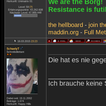
We are the Borg!
Herkunft: Unimatrix 01
Level: 59
[?]
Resistance is futi
Erfahrungspunkte: 43.262.608
Nächster Level: 47.989.448
the
hellboard
-
join
th
maddin.org
-
Full Met
16.03.2015
23:23
SchaelyT
Schreibdilettant
Die hat es nie geg
_______________
Ich brauche keine 
Dabei seit: 19.11.2002
Beiträge: 1.674
Herkunft: Happy Hills