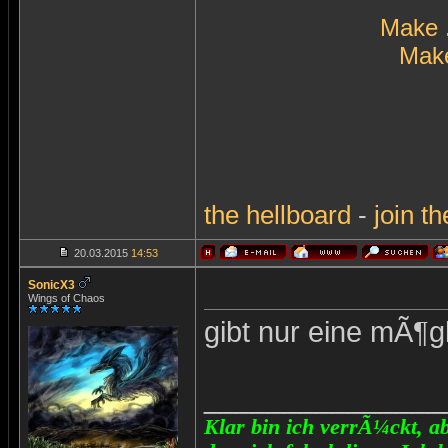
Make 
Make
the
hellboard
-
join
th
20.03.2015
14:53
SonicX3
Wings of Chaos
gibt nur eine mÃ¶g
_______________
Klar bin ich verrÃ¼ckt, ab