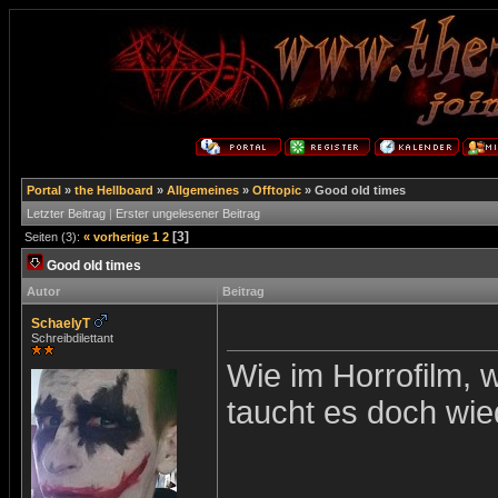
Portal
»
the Hellboard
»
Allgemeines
»
Offtopic
»
Good old times
Letzter Beitrag
|
Erster ungelesener Beitrag
[3]
Seiten (3):
« vorherige
1
2
Good old times
Autor
Beitrag
SchaelyT
Schreibdilettant
Wie im Horrofilm, 
taucht es doch wie
_______________