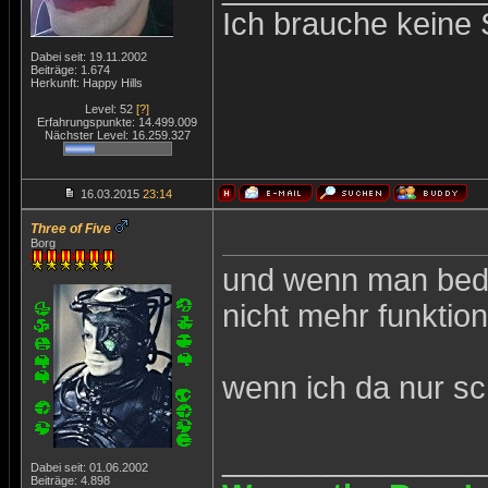
Ich brauche keine 
Dabei seit: 19.11.2002
Beiträge: 1.674
Herkunft: Happy Hills
Level: 52
[?]
Erfahrungspunkte: 14.499.009
Nächster Level: 16.259.327
16.03.2015
23:14
Three of Five
Borg
und wenn man bede
nicht mehr funktion
wenn ich da nur s
_______________
Dabei seit: 01.06.2002
Beiträge: 4.898