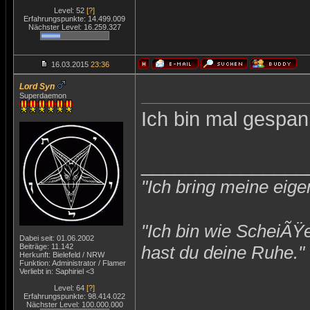
Level: 52
[?]
Erfahrungspunkte: 14.499.009
Nächster Level: 16.259.327
16.03.2015
23:36
Lord Syn
Superdaemon
Ich bin mal gespan
_______________
"Ich bring meine eige
"Ich bin wie ScheiÃŸ
Dabei seit: 01.06.2002
Beiträge: 11.142
hast du deine Ruhe."
Herkunft: Bielefeld / NRW
Funktion: Administrator / Flamer
Verliebt in: Saphiriel <3
Level: 64
[?]
Erfahrungspunkte: 98.414.022
Nächster Level: 100.000.000