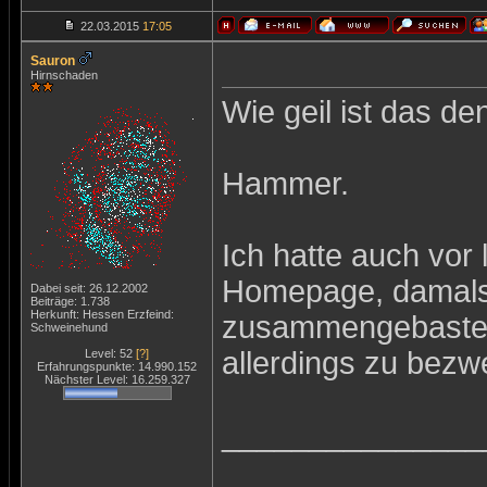
22.03.2015
17:05
Sauron
Hirnschaden
Wie geil ist das de
Hammer.
Ich hatte auch vor
Homepage, damals
Dabei seit: 26.12.2002
Beiträge: 1.738
Herkunft: Hessen Erzfeind:
zusammengebastelt.
Schweinehund
allerdings zu bezwe
Level: 52
[?]
Erfahrungspunkte: 14.990.152
Nächster Level: 16.259.327
_______________