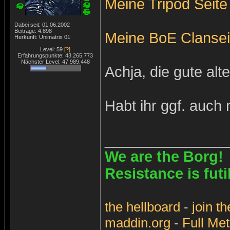
Meine Tripod Seite
Dabei seit: 01.06.2002
Beiträge: 4.898
Meine BoE Clansei
Herkunft: Unimatrix 01
Level: 59
[?]
Erfahrungspunkte: 43.265.773
Nächster Level: 47.989.448
Achja, die gute alte
Habt ihr ggf. auch
_______________
We are the Borg!
Resistance is futi
the
hellboard
-
join
th
maddin.org
-
Full Met