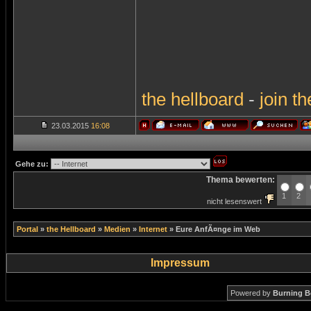
the
hellboard
-
join
th
23.03.2015
16:08
Gehe zu:
Thema bewerten:
1
2
nicht lesenswert
Portal
»
the Hellboard
»
Medien
»
Internet
»
Eure AnfÃ¤nge im Web
Impressum
Powered by
Burning B