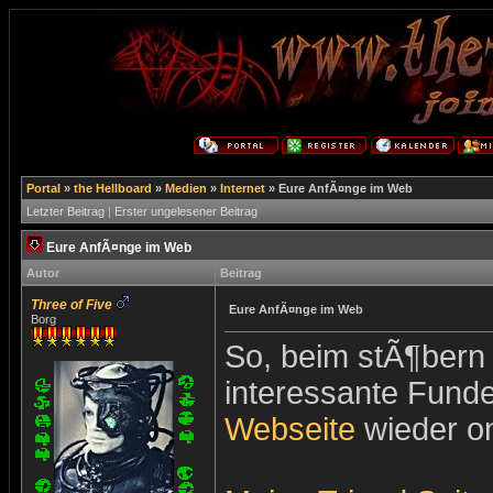
Portal
»
the Hellboard
»
Medien
»
Internet
»
Eure AnfÃ¤nge im Web
Letzter Beitrag
|
Erster ungelesener Beitrag
Eure AnfÃ¤nge im Web
Autor
Beitrag
Three of Five
Eure AnfÃ¤nge im Web
Borg
So, beim stÃ¶bern 
interessante Funde
Webseite
wieder on