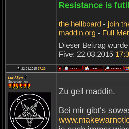
Resistance is futi
the
hellboard
-
join
th
maddin.org
-
Full Met
Dieser Beitrag wurde 
Five: 22.03.2015
17:
22.03.2015
17:29
Lord Syn
Superdaemon
Zu geil maddin.
Bei mir gibt's sowa
www.makewarnotlo