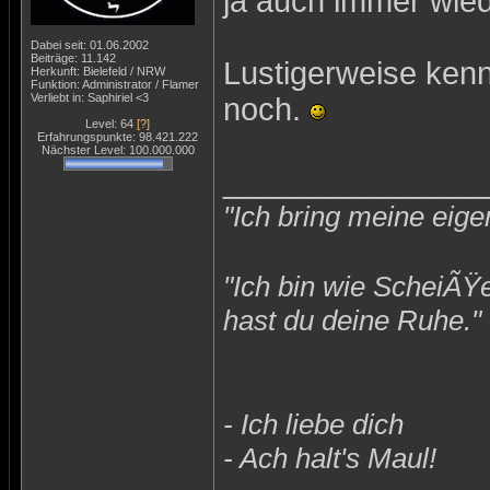
ja auch immer wiede
Dabei seit: 01.06.2002
Beiträge: 11.142
Lustigerweise kenne
Herkunft: Bielefeld / NRW
Funktion: Administrator / Flamer
Verliebt in: Saphiriel <3
noch.
Level: 64
[?]
Erfahrungspunkte: 98.421.222
Nächster Level: 100.000.000
_______________
"Ich bring meine eige
"Ich bin wie ScheiÃŸ
hast du deine Ruhe."
- Ich liebe dich
- Ach halt's Maul!