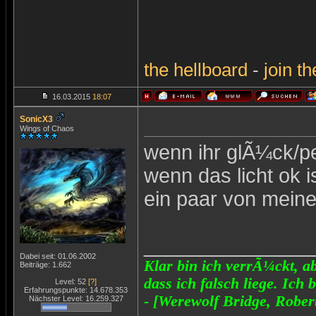
the
hellboard
-
join
th
16.03.2015
18:07
SonicX3
Wings of Chaos
wenn ihr glÃ¼ck/pe
wenn das licht ok is
ein paar von meine
_______________
Dabei seit: 01.06.2002
Klar bin ich verrÃ¼ckt, ab
Beiträge: 1.662
dass ich falsch liege. Ich 
Level: 52
[?]
Erfahrungspunkte: 14.678.353
- [Werewolf Bridge, Rober
Nächster Level: 16.259.327