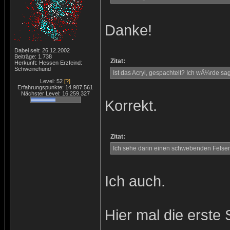
Danke!
Dabei seit: 26.12.2002
Beiträge: 1.738
Zitat:
Herkunft: Hessen Erzfeind:
Schweinehund
Ist das Acryl, gespachtelt? Ich wÃ¼rde s
Level: 52
[?]
Erfahrungspunkte: 14.987.561
Nächster Level: 16.259.327
Korrekt.
Zitat:
Ich sehe darin einen schwebenden Felsen 
Ich auch.
Hier mal die erste 