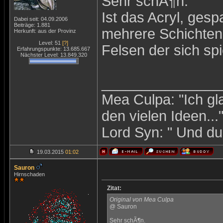
Sehr schÃ¶n.
Ist das Acryl, ges
Dabei seit: 04.09.2006
Beiträge: 1.881
mehrere Schichten
Herkunft: aus der Provinz
Level: 51
[?]
Felsen der sich spi
Erfahrungspunkte: 13.685.667
Nächster Level: 13.849.320
_______________
Mea Culpa: "Ich gl
den vielen Ideen...
Lord Syn: " Und du 
19.03.2015
01:02
Sauron
Hirnschaden
Zitat:
Original von Mea Culpa
@ Sauron
Sehr schÃ¶n.