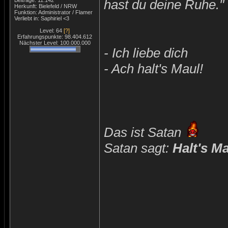
Beiträge: 11.142
hast du deine Ruhe."
Herkunft: Bielefeld / NRW
Funktion: Administrator / Flamer
Verliebt in: Saphiriel <3
Level: 64
[?]
Erfahrungspunkte: 98.404.612
Nächster Level: 100.000.000
- Ich liebe dich
- Ach halt's Maul!
Das ist Satan
Satan sagt:
Halt's M