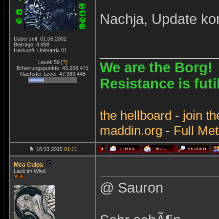
Nachja, Update ko
Dabei seit: 01.06.2002
Beiträge: 4.898
_______________
Herkunft: Unimatrix 01
Level: 59
[?]
We are the Borg!
Erfahrungspunkte: 43.258.471
Nächster Level: 47.989.448
Resistance is futi
the
hellboard
-
join
th
maddin.org
-
Full Met
18.03.2015
01:11
Mea Culpa
Laub im Wind
@ Sauron