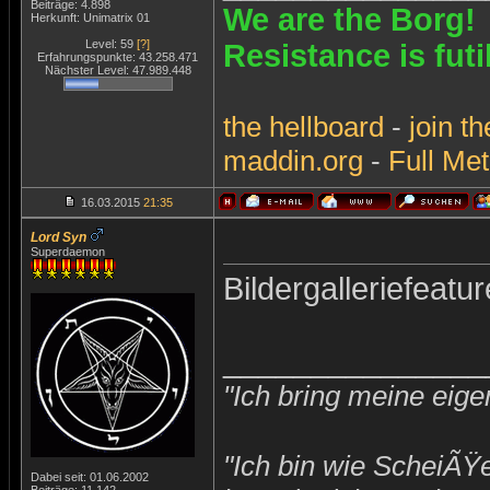
Beiträge: 4.898
We are the Borg!
Herkunft: Unimatrix 01
Level: 59
[?]
Resistance is futi
Erfahrungspunkte: 43.258.471
Nächster Level: 47.989.448
the
hellboard
-
join
th
maddin.org
-
Full Met
16.03.2015
21:35
Lord Syn
Superdaemon
Bildergalleriefeatur
_______________
"Ich bring meine eige
"Ich bin wie ScheiÃŸ
Dabei seit: 01.06.2002