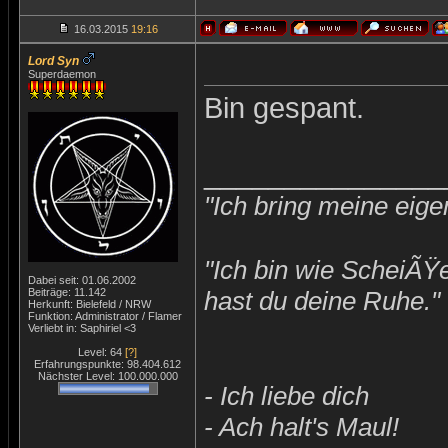
16.03.2015
19:16
Lord Syn
Superdaemon
Bin gespant.
_______________
"Ich bring meine eige
"Ich bin wie ScheiÃŸ
Dabei seit: 01.06.2002
Beiträge: 11.142
hast du deine Ruhe."
Herkunft: Bielefeld / NRW
Funktion: Administrator / Flamer
Verliebt in: Saphiriel <3
Level: 64
[?]
Erfahrungspunkte: 98.404.612
Nächster Level: 100.000.000
- Ich liebe dich
- Ach halt's Maul!