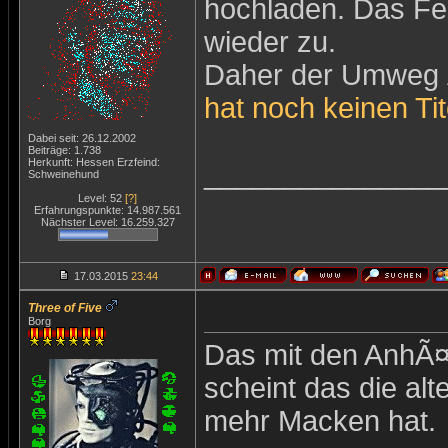
hochladen. Das Fen
wieder zu.
Daher der Umweg 
hat noch keinen Tit
Dabei seit: 26.12.2002
Beiträge: 1.738
Herkunft: Hessen Erzfeind:
_______________
Schweinehund
Level: 52
[?]
Erfahrungspunkte: 14.987.561
Nächster Level: 16.259.327
17.03.2015
23:44
Three of Five
Borg
Das mit den AnhÃ¤n
scheint das die al
mehr Macken hat.