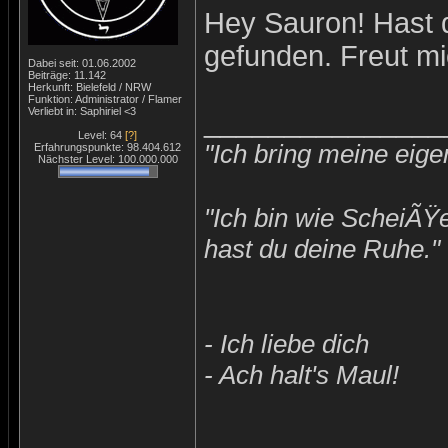
Hey Sauron! Hast 
gefunden. Freut mi
Dabei seit: 01.06.2002
Beiträge: 11.142
Herkunft: Bielefeld / NRW
Funktion: Administrator / Flamer
Verliebt in: Saphiriel <3
_______________
Level: 64
[?]
"Ich bring meine eige
Erfahrungspunkte: 98.404.612
Nächster Level: 100.000.000
"Ich bin wie ScheiÃŸ
hast du deine Ruhe."
- Ich liebe dich
- Ach halt's Maul!