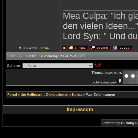
_______________
Mea Culpa: "Ich gl
den vielen Ideen...
Lord Syn: " Und du 
06.04.2015
11:44
[27]
Seiten (27):
« erste
...
« vorherige
23
24
25
26
Gehe zu:
Thema bewerten:
1
2
nicht lesenswert
Portal
»
the Hellboard
»
Diskussionen
»
Kunst
»
Paar Zeichnungen
Impressum
Powered by
Burning B