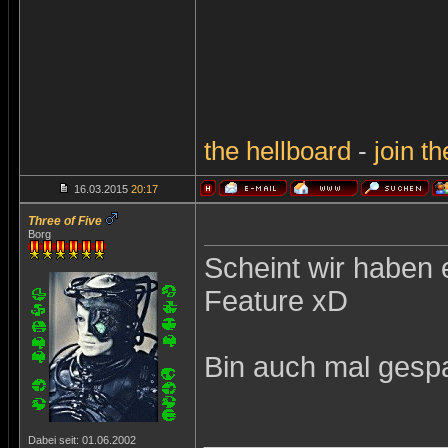
the
hellboard
-
join
th
16.03.2015
20:17
Three of Five
Borg
Scheint wir haben e
Feature xD
Bin auch mal gespa
_______________
Dabei seit: 01.06.2002