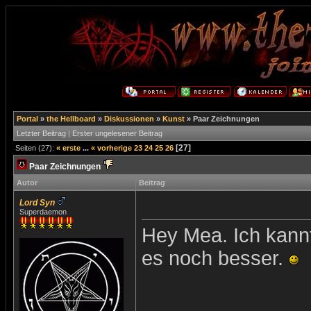
Portal
»
the Hellboard
»
Diskussionen
»
Kunst
»
Paar Zeichnungen
Letzter Beitrag
|
Erster ungelesener Beitrag
[27]
Seiten (27):
« erste
...
« vorherige
23
24
25
26
Paar Zeichnungen
Autor
Beitrag
Lord Syn
Superdaemon
Hey Mea. Ich kannte
es noch besser.