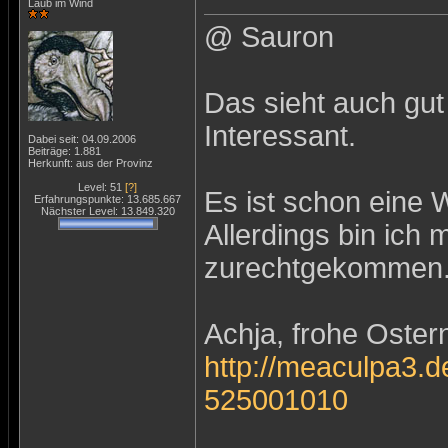
Laub im Wind
@ Sauron
Das sieht auch gut
Interessant.
Dabei seit: 04.09.2006
Beiträge: 1.881
Herkunft: aus der Provinz
Level: 51
[?]
Es ist schon eine W
Erfahrungspunkte: 13.685.667
Nächster Level: 13.849.320
Allerdings bin ich m
zurechtgekommen
Achja, frohe Oster
http://meaculpa3.d
525001010