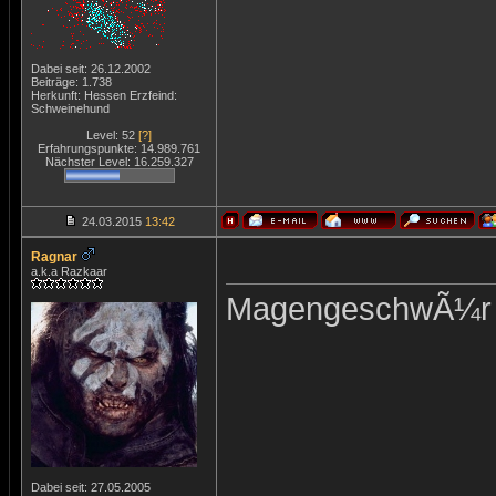
Dabei seit: 26.12.2002
Beiträge: 1.738
Herkunft: Hessen Erzfeind:
Schweinehund
Level: 52
[?]
Erfahrungspunkte: 14.989.761
Nächster Level: 16.259.327
24.03.2015
13:42
Ragnar
a.k.a Razkaar
MagengeschwÃ¼r
Dabei seit: 27.05.2005