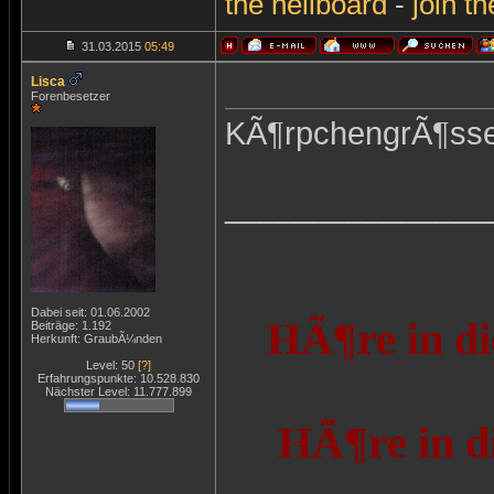
the
hellboard
-
join
th
31.03.2015
05:49
Lisca
Forenbesetzer
KÃ¶rpchengrÃ¶ss
_______________
Dabei seit: 01.06.2002
HÃ¶re in di
Beiträge: 1.192
Herkunft: GraubÃ¼nden
Level: 50
[?]
Erfahrungspunkte: 10.528.830
Nächster Level: 11.777.899
HÃ¶re in d