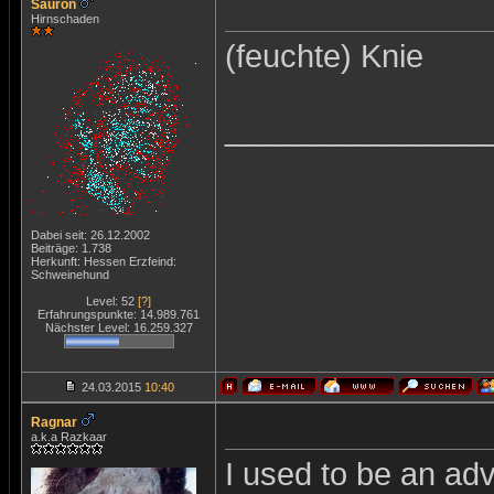
Sauron
Hirnschaden
(feuchte) Knie
_______________
Dabei seit: 26.12.2002
Beiträge: 1.738
Herkunft: Hessen Erzfeind:
Schweinehund
Level: 52
[?]
Erfahrungspunkte: 14.989.761
Nächster Level: 16.259.327
24.03.2015
10:40
Ragnar
a.k.a Razkaar
I used to be an adv