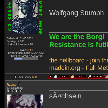
Wolfgang Stumph
_______________
We are the Borg!
Dabei seit: 01.06.2002
Beiträge: 4.898
Resistance is futi
Herkunft: Unimatrix 01
Level: 59
[?]
Erfahrungspunkte: 43.264.672
Nächster Level: 47.989.448
the
hellboard
-
join
th
maddin.org
-
Full Met
26.03.2015
12:06
Ragnar
a.k.a Razkaar
sÃ¤chseln