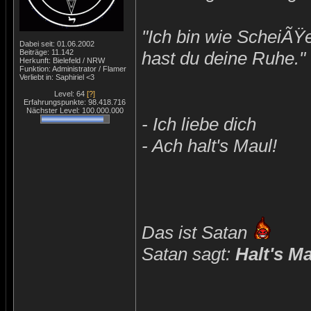
"Ich bin wie ScheiÃŸ
Dabei seit: 01.06.2002
Beiträge: 11.142
hast du deine Ruhe."
Herkunft: Bielefeld / NRW
Funktion: Administrator / Flamer
Verliebt in: Saphiriel <3
Level: 64
[?]
Erfahrungspunkte: 98.418.716
Nächster Level: 100.000.000
- Ich liebe dich
- Ach halt's Maul!
Das ist Satan
Satan sagt:
Halt's M