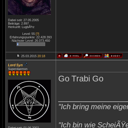
Dabei seit: 27.05.2005
Beiträge: 2.897
Herkunft: LugbÃºrz
Level: 55
[?]
Erfahrungspunkte: 22.428.393
Nächster Level: 26.073.450
25.03.2015
20:18
Lord Syn
Superdaemon
Go Trabi Go
_______________
"Ich bring meine eige
"Ich bin wie ScheiÃŸ
Dabei seit: 01.06.2002