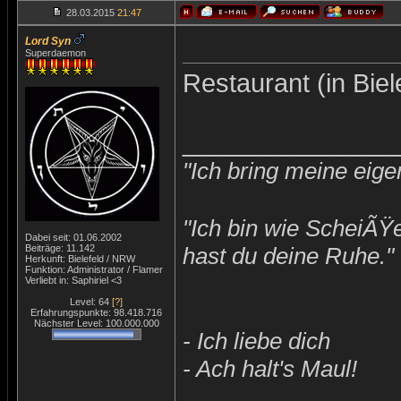
28.03.2015
21:47
Lord Syn
Superdaemon
Restaurant (in Biel
_______________
"Ich bring meine eige
"Ich bin wie ScheiÃŸ
Dabei seit: 01.06.2002
Beiträge: 11.142
hast du deine Ruhe."
Herkunft: Bielefeld / NRW
Funktion: Administrator / Flamer
Verliebt in: Saphiriel <3
Level: 64
[?]
Erfahrungspunkte: 98.418.716
Nächster Level: 100.000.000
- Ich liebe dich
- Ach halt's Maul!