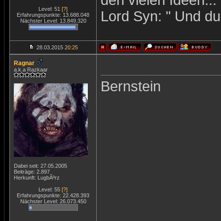
den vielen Ideen...
Level: 51
[?]
Lord Syn: " Und du 
Erfahrungspunkte: 13.688.048
Nächster Level: 13.849.320
28.03.2015
20:25
Ragnar
a.k.a Razkaar
Bernstein
Dabei seit: 27.05.2005
Beiträge: 2.897
Herkunft: LugbÃºrz
Level: 55
[?]
Erfahrungspunkte: 22.428.393
Nächster Level: 26.073.450