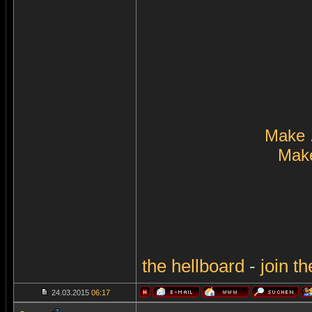
Make 
Make
the
hellboard
-
join
th
24.03.2015
06:17