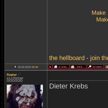
Make 
Make
the
hellboard
-
join
th
25.03.2015
09:46
Ragnar
a.k.a Razkaar
Dieter Krebs