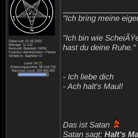
_______________
"Ich bring meine eige
"Ich bin wie ScheiÃŸ
Dabei seit: 01.06.2002
Beiträge: 11.142
hast du deine Ruhe."
Herkunft: Bielefeld / NRW
Funktion: Administrator / Flamer
Verliebt in: Saphiriel <3
Level: 64
[?]
Erfahrungspunkte: 98.418.716
Nächster Level: 100.000.000
- Ich liebe dich
- Ach halt's Maul!
Das ist Satan
Satan sagt:
Halt's M