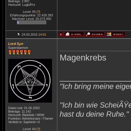
Beiträge: 2.897
Herkunft: LugbÃºrz
Level: 55
[?]
Erfahrungspunkte: 22.428.393
Nächster Level: 26.073.450
24.03.2015
14:01
Lord Syn
Superdaemon
Magenkrebs
_______________
"Ich bring meine eige
"Ich bin wie ScheiÃŸ
Dabei seit: 01.06.2002
Beiträge: 11.142
hast du deine Ruhe."
Herkunft: Bielefeld / NRW
Funktion: Administrator / Flamer
Verliebt in: Saphiriel <3
Level: 64
[?]