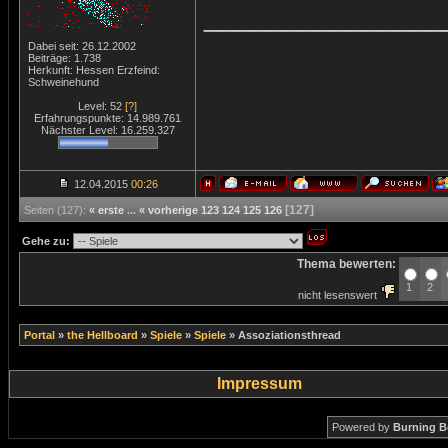
_______________
Dabei seit: 26.12.2002
Beiträge: 1.738
Herkunft: Hessen Erzfeind:
Schweinehund
Level: 52
[?]
Erfahrungspunkte: 14.989.761
Nächster Level: 16.259.327
12.04.2015
00:26
[127]
Seiten (127):
« erste
...
« vorherige
123
124
125
126
Gehe zu:
Thema bewerten:
1
2
nicht lesenswert
Portal
»
the Hellboard
»
Spiele
»
Spiele
»
Assoziationsthread
Impressum
Powered by
Burning B