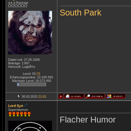
a.k.a Razkaar
South Park
Dabei seit: 27.05.2005
Beiträge: 2.897
Herkunft: LugbÃºrz
Level: 55
[?]
Erfahrungspunkte: 22.428.393
Nächster Level: 26.073.450
30.03.2015
21:01
Lord Syn
Superdaemon
Flacher Humor