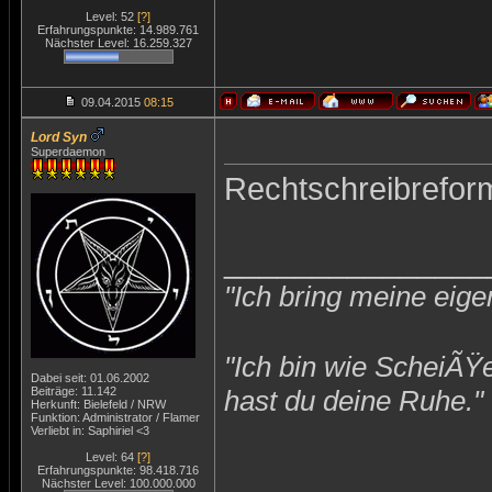
Level: 52
[?]
Erfahrungspunkte: 14.989.761
Nächster Level: 16.259.327
09.04.2015
08:15
Lord Syn
Superdaemon
Rechtschreibrefo
_______________
"Ich bring meine eige
"Ich bin wie ScheiÃŸ
Dabei seit: 01.06.2002
Beiträge: 11.142
hast du deine Ruhe."
Herkunft: Bielefeld / NRW
Funktion: Administrator / Flamer
Verliebt in: Saphiriel <3
Level: 64
[?]
Erfahrungspunkte: 98.418.716
Nächster Level: 100.000.000