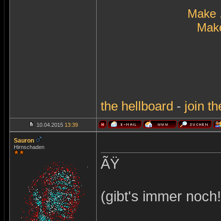
Make 
Make
the
hellboard
-
join
th
10.04.2015
13:39
Sauron
Hirnschaden
ÃŸ
(gibt's immer noch!