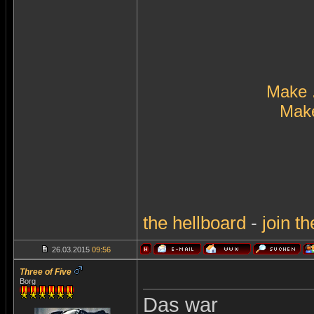
Make 
Make
the
hellboard
-
join
th
26.03.2015
09:56
Three of Five
Borg
Das war