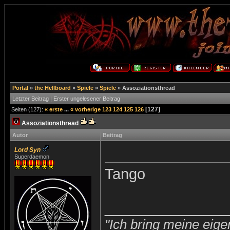
Portal
»
the Hellboard
»
Spiele
»
Spiele
»
Assoziationsthread
Letzter Beitrag
|
Erster ungelesener Beitrag
[127]
Seiten (127):
« erste
...
« vorherige
123
124
125
126
Assoziationsthread
Autor
Beitrag
Lord Syn
Superdaemon
Tango
_______________
"Ich bring meine eige