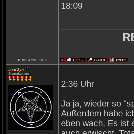
18:09
_______________
R
02.04.2015
18:09
Lord Syn
Superdaemon
2:36 Uhr
Ja ja, wieder so "s
Außerdem habe ich
eben wach. Es ist 
auch erwischt. Total