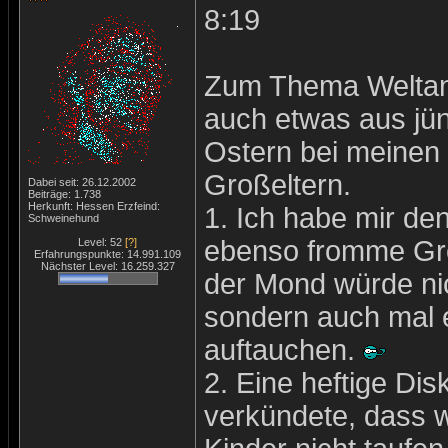
8:19
Zum Thema Weltan
auch etwas aus jün
Ostern bei meinen
Großeltern.
Dabei seit: 26.12.2002
Beiträge: 1.738
Herkunft: Hessen Erzfeind:
1. Ich habe mir de
Schweinehund
ebenso fromme Groß
Level: 52
[?]
Erfahrungspunkte: 14.991.109
Nächster Level: 16.259.327
der Mond würde nic
sondern auch mal 
auftauchen.
2. Eine heftige Dis
verkündete, dass w