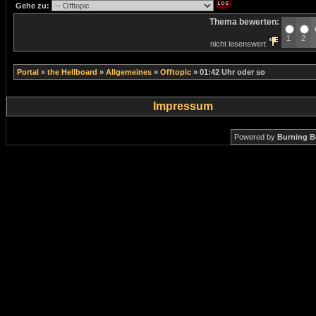
Gehe zu:
Thema bewerten:
1
2
nicht lesenswert
Portal
»
the Hellboard
»
Allgemeines
»
Offtopic
»
01:42 Uhr oder so
Impressum
Powered by
Burning B