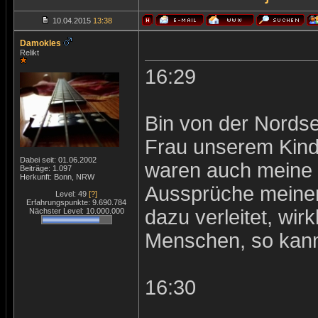
10.04.2015
13:38
Damokles
Relikt
16:29
Bin von der Nords
Frau unserem Kind 
Dabei seit: 01.06.2002
waren auch meine 
Beiträge: 1.097
Herkunft: Bonn, NRW
Aussprüche meiner
Level: 49
[?]
Erfahrungspunkte: 9.690.784
dazu verleitet, wirk
Nächster Level: 10.000.000
Menschen, so kann i
16:30