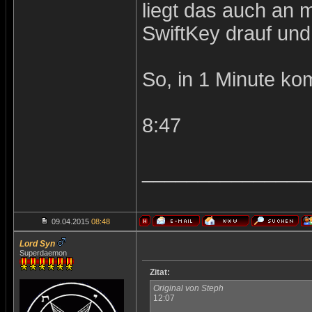
liegt das auch an 
SwiftKey drauf un
So, in 1 Minute ko
8:47
_______________
09.04.2015
08:48
Lord Syn
Superdaemon
Zitat:
Original von Steph
12:07