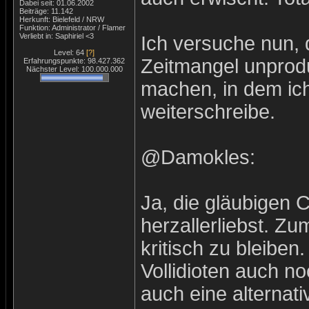
Dabei seit: 01.06.2002
Beiträge: 11.142
Herkunft: Bielefeld / NRW
Funktion: Administrator / Flamer
Verliebt in: Saphiriel <3
Ich versuche nun, 
Level: 64
[?]
Zeitmangel unprodu
Erfahrungspunkte: 98.427.362
Nächster Level: 100.000.000
machen, in dem ic
weiterschreibe.
@Damokles:
Ja, die gläubigen 
herzallerliebst. Zu
kritisch zu bleibe
Vollidioten auch n
auch eine alternat