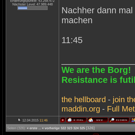
Erfahrungspunkte: 43.268.472
Nächster Level: 47.989.448
Nachher dann mal e
machen
11:45
_______________
We are the Borg!
Resistance is futi
the
hellboard
-
join
th
maddin.org
-
Full Met
12.04.2015
11:46
[326]
Seiten (326):
« erste
...
« vorherige
322
323
324
325