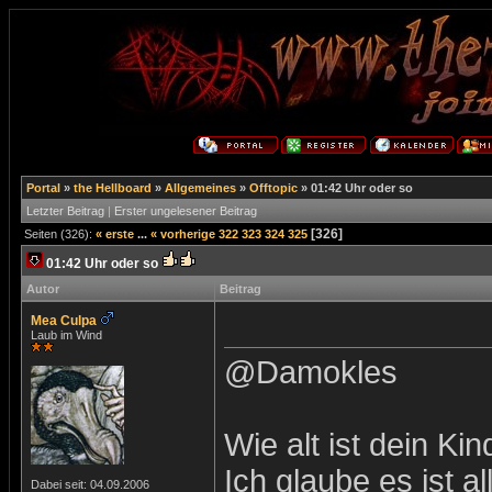
Portal
»
the Hellboard
»
Allgemeines
»
Offtopic
»
01:42 Uhr oder so
Letzter Beitrag
|
Erster ungelesener Beitrag
[326]
Seiten (326):
« erste
...
« vorherige
322
323
324
325
01:42 Uhr oder so
Autor
Beitrag
Mea Culpa
Laub im Wind
@Damokles
Wie alt ist dein Ki
Ich glaube es ist a
Dabei seit: 04.09.2006