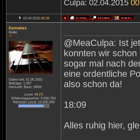
Culpa: 02.04.2015
00
02.04.2015
00:39
Damokles
Relikt
@MeaCulpa: Ist jet
konnten wir schon r
sogar mal nach de
eine ordentliche Po
Dabei seit: 01.06.2002
also schon da!
Beiträge: 1.097
Herkunft: Bonn, NRW
Level: 49
[?]
Erfahrungspunkte: 9.690.784
18:09
Nächster Level: 10.000.000
Alles ruhig hier, g