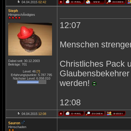
04.04.2015
02:42
Steph
HirngeschÃ¤digtes
12:07
Menschen strengen
Dabei seit: 30.12.2003
Christliches Pack 
Beiträge: 701
Glaubensbekehrer 
Level: 46
[?]
Erfahrungspunkte: 5.787.795
Nächster Level: 6.058.010
werden!
12:08
04.04.2015
12:08
Sauron
Hirnschaden