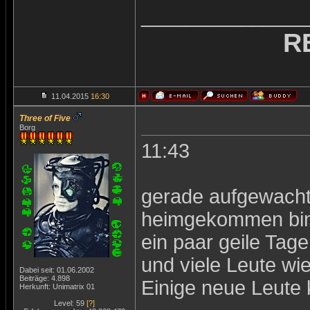
_______________
R
11.04.2015
16:30
Three of Five
Borg
11:43
gerade aufgewacht
heimgekommen bi
ein paar geile Tag
und viele Leute wi
Dabei seit: 01.06.2002
Beiträge: 4.898
Einige neue Leute k
Herkunft: Unimatrix 01
Level: 59
[?]