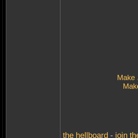
Make 
Make
the
hellboard
-
join
th