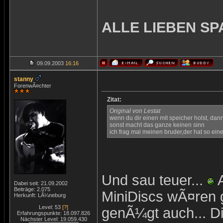
ALLE LIEBEN SP
09.09.2003
16:16
stanny
ForenwÃ¤chter
Zitat:
Original von Lestat
wenn du dir einen mit speicher holst, dann
sonst macht das ganze keinen sinn
ich frag mal meinen bruder,der hat so einen
Und sau teuer...
A
Dabei seit: 21.09.2002
Beiträge: 2.075
MiniDiscs wÃ¤ren g
Herkunft: LÃ¼neburg
Level: 53
[?]
genÃ¼gt auch... Di
Erfahrungspunkte: 18.097.826
Nächster Level: 19.059.430