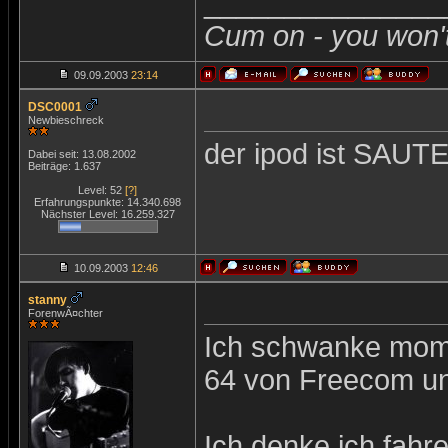
_______________
Cum on - you won't
09.09.2003
23:14
DSC0001
Newbieschreck
der ipod ist SAUT
Dabei seit: 13.08.2002
Beiträge: 1.637
Level: 52
[?]
Erfahrungspunkte: 14.340.698
Nächster Level: 16.259.327
10.09.2003
12:46
stanny
ForenwÃ¤chter
Ich schwanke mom
64 von Freecom un
Ich denke ich fahre