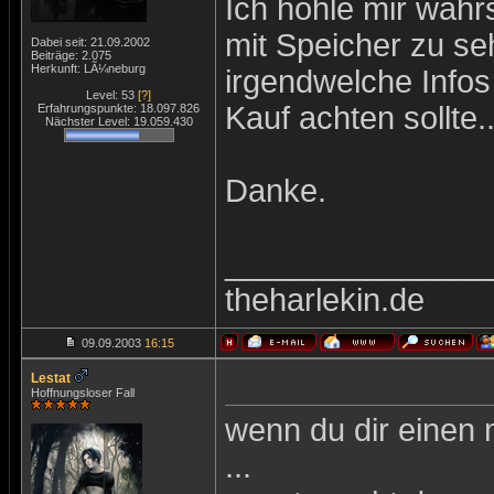
Ich hohle mir wahrs
mit Speicher zu se
Dabei seit: 21.09.2002
Beiträge: 2.075
Herkunft: LÃ¼neburg
irgendwelche Infos
Level: 53
[?]
Kauf achten sollte..
Erfahrungspunkte: 18.097.826
Nächster Level: 19.059.430
Danke.
_______________
theharlekin.de
09.09.2003
16:15
Lestat
Hoffnungsloser Fall
wenn du dir einen 
...