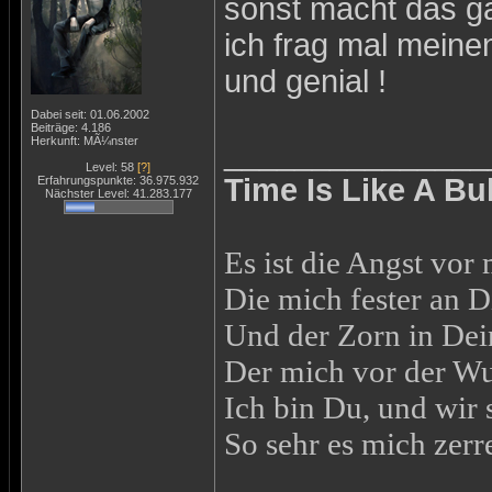
sonst macht das g
ich frag mal meinen
und genial !
Dabei seit: 01.06.2002
Beiträge: 4.186
Herkunft: MÃ¼nster
_______________
Level: 58
[?]
Time Is Like A Bu
Erfahrungspunkte: 36.975.932
Nächster Level: 41.283.177
Es ist die Angst vo
Die mich fester an D
Und der Zorn in De
Der mich vor der Wut
Ich bin Du, und wir 
So sehr es mich zerre