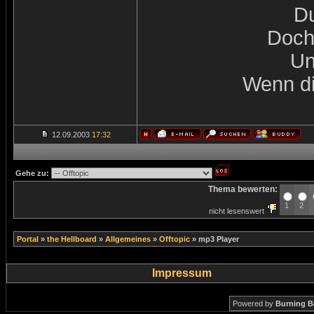
Du
Doch 
Un
Wenn di
12.09.2003
17:32
Gehe zu:
Thema bewerten:
1
2
nicht lesenswert
Portal
»
the Hellboard
»
Allgemeines
»
Offtopic
»
mp3 Player
Impressum
Powered by
Burning B