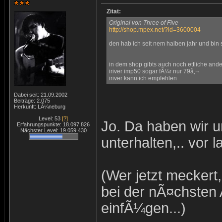
Zitat:
Original von Three of Five
http://shop.mpex.net/?id=3600004
den hab ich seit nem halben jahr und bin 
in dem shop gibts auch noch ettliche and
iriver imp50 sogar fÃ¼r nur 79â‚¬
iriver kann ich empfehlen
Dabei seit: 21.09.2002
Beiträge: 2.075
Herkunft: LÃ¼neburg
Level: 53
[?]
Jo. Da haben wir 
Erfahrungspunkte: 18.097.826
Nächster Level: 19.059.430
unterhalten,.. vor 
(Wer jetzt meckert
bei der nÃ¤chsten
einfÃ¼gen...)