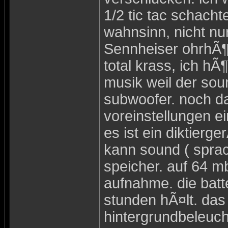
1/2 tic tac schachte
wahnsinn, nicht n
Sennheiser ohrhÃ¶hr
total krass, ich hÃ
musik weil der sou
subwoofer. noch daz
voreinstellungen ei
es ist ein diktierg
kann sound ( sprac
speicher. auf 64 m
aufnahme. die batte
stunden hÃ¤lt. das 
hintergrundbeleuch