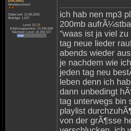
DSC0001
Newbieschreck
ich hab nen mp3 pl
Dabei seit: 13.08.2002
Beiträge: 1.637
200mb aufrÃ¼stba
Level: 52
[?]
Erfahrungspunkte: 14.340.698
"waas ist ja viel zu
Nächster Level: 16.259.327
tag neue lieder rau
abends wieder aus,
je nachdem wie ich
jeden tag neu best
leben denn ich hab
dann unbedingt hÃ¶
tag unterwegs bin 
playlist durchzuhÃ
von der grÃ¶sse he
verschlucken. ich 