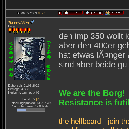
09.09.2003
18:46
Three of Five
Borg
den imp 350 wollt i
aber den 400er geh
hat etwas lÃ¤nger 
sind aber beide gut
_______________
Dabei seit: 01.06.2002
Beiträge: 4.898
We are the Borg!
Herkunft: Unimatrix 01
Level: 59
[?]
Resistance is futi
Erfahrungspunkte: 43.267.380
Nächster Level: 47.989.448
the
hellboard
-
join
th