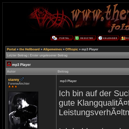
Portal
»
the Hellboard
»
Allgemeines
»
Offtopic
»
mp3 Player
Letzter Beitrag
|
Erster ungelesener Beitrag
mp3 Player
Autor
Beitrag
stanny
mp3 Player
ForenwÃ¤chter
Ich bin auf der Su
gute KlangqualitÃ¤t
LeistungsverhÃ¤ltn