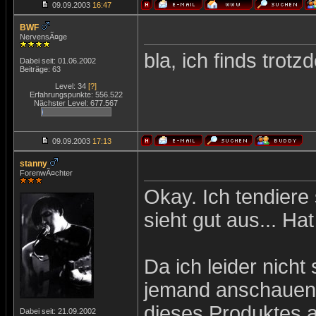
09.09.2003
16:47
BWF
NervensÃ¤ge
bla, ich finds trot
Dabei seit: 01.06.2002
Beiträge: 63
Level: 34
[?]
Erfahrungspunkte: 556.522
Nächster Level: 677.567
09.09.2003
17:13
stanny
ForenwÃ¤chter
Okay. Ich tendiere
sieht gut aus... Hat
Da ich leider nich
jemand anschauen,
dieses Produktes a
Dabei seit: 21.09.2002