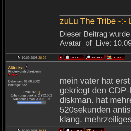
_______________
zuLu The Tribe
-:-
Dieser Beitrag wurde 
Avatar_of_Live: 10.0
10.09.2003
20:29
Alttrinker
Fingerwundschreiberin
mein vater hat ers
Dabei seit: 01.06.2002
Beiträge: 332
gekriegt den CDP-
Level: 42
[?]
Erfahrungspunkte: 2.932.662
diskman. hat mehre
Nächster Level: 3.025.107
520sekunden antis
klang. mehrzeiliges
10.09.2003
20:33