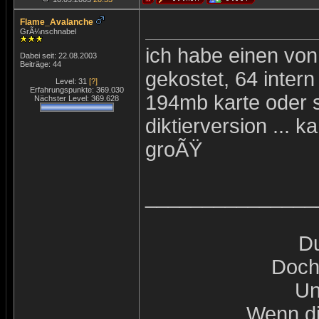
Flame_Avalanche
GrÃ¼nschnabel
ich habe einen von
Dabei seit: 22.08.2003
Beiträge: 44
gekostet, 64 inter
Level: 31
[?]
Erfahrungspunkte: 369.030
194mb karte oder s
Nächster Level: 369.628
diktierversion ... k
groÃŸ
_______________
Du
Doch 
Un
Wenn di