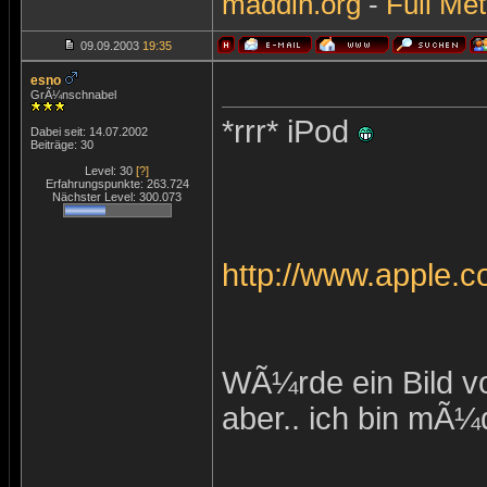
maddin.org
-
Full Met
09.09.2003
19:35
esno
GrÃ¼nschnabel
*rrr* iPod
Dabei seit: 14.07.2002
Beiträge: 30
Level: 30
[?]
Erfahrungspunkte: 263.724
Nächster Level: 300.073
http://www.apple.c
WÃ¼rde ein Bild 
aber.. ich bin mÃ