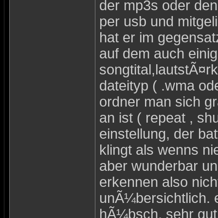
der mp3s oder den
per usb und mitge
hat er im gegensat
auf dem auch einig
songtital,lautstÃ¤rk
dateityp ( .wma od
ordner man sich gra
an ist ( repeat , shu
einstellung, der ba
klingt als wenns ni
aber wunderbar und
erkennen also nic
unÃ¼bersichtlich. e
hÃ¼bsch, sehr gut 