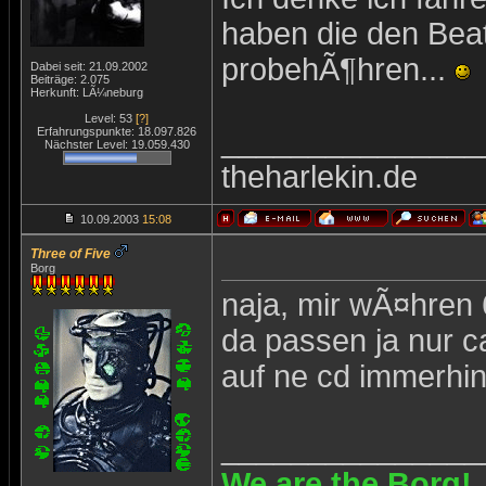
haben die den Bea
probehÃ¶hren...
Dabei seit: 21.09.2002
Beiträge: 2.075
Herkunft: LÃ¼neburg
Level: 53
[?]
_______________
Erfahrungspunkte: 18.097.826
Nächster Level: 19.059.430
theharlekin.de
10.09.2003
15:08
Three of Five
Borg
naja, mir wÃ¤hren 
da passen ja nur c
auf ne cd immerhi
_______________
We are the Borg!