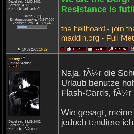
Dabei seit: 01.06.2002
Beiträge: 4.898
Resistance is futi
Herkunft: Unimatrix 01
Level: 59
[?]
Erfahrungspunkte: 43.267.380
Nächster Level: 47.989.448
the
hellboard
-
join
th
maddin.org
-
Full Met
10.09.2003
15:22
stanny
ForenwÃ¤chter
Naja, fÃ¼r die Schu
Urlaub benutze hoh
Flash-Cards, fÃ¼r j
Wie gesagt, meine 
jedoch tendiere ic
Dabei seit: 21.09.2002
Beiträge: 2.075
Herkunft: LÃ¼neburg