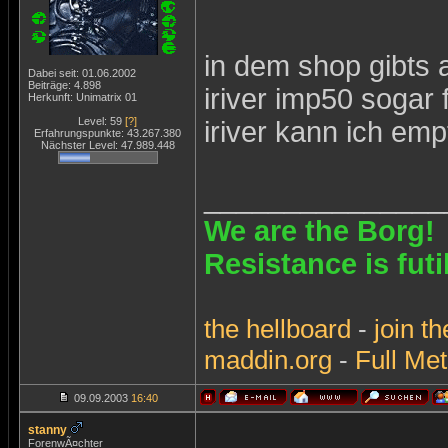
in dem shop gibts 
Dabei seit: 01.06.2002
Beiträge: 4.898
iriver imp50 sogar
Herkunft: Unimatrix 01
Level: 59
[?]
iriver kann ich emp
Erfahrungspunkte: 43.267.380
Nächster Level: 47.989.448
_______________
We are the Borg!
Resistance is futi
the
hellboard
-
join
th
maddin.org
-
Full Met
09.09.2003
16:40
stanny
ForenwÃ¤chter