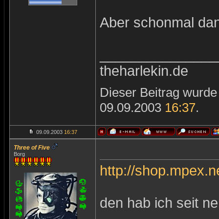
Aber schonmal da
_______________
theharlekin.de
Dieser Beitrag wurde 
09.09.2003
16:37
.
09.09.2003
16:37
Three of Five
Borg
http://shop.mpex.
den hab ich seit n