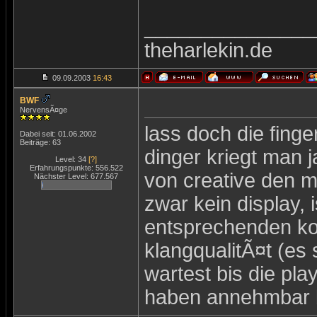
_______________
theharlekin.de
09.09.2003
16:43
BWF
NervensÃ¤ge
lass doch die finge
Dabei seit: 01.06.2002
Beiträge: 63
dinger kriegt man j
Level: 34
[?]
Erfahrungspunkte: 556.522
von creative den m
Nächster Level: 677.567
zwar kein display, 
entsprechenden ko
klangqualitÃ¤t (es 
wartest bis die pla
haben annehmbar b