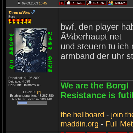
09.09.2003
16:45
Three of Five
Borg
bwf, den player ha
Ã¼berhaupt net
und steuern tu ich 
armband der uhr s
_______________
Dabei seit: 01.06.2002
Beiträge: 4.898
We are the Borg!
Herkunft: Unimatrix 01
Level: 59
[?]
Resistance is futi
Erfahrungspunkte: 43.267.380
Nächster Level: 47.989.448
the
hellboard
-
join
th
maddin.org
-
Full Met