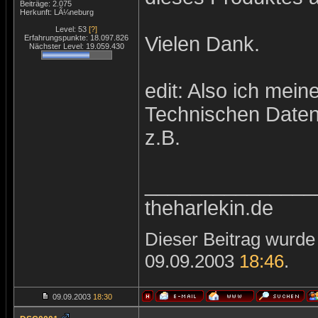
Beiträge: 2.075
Herkunft: LÃ¼neburg
Level: 53
[?]
Vielen Dank.
Erfahrungspunkte: 18.097.826
Nächster Level: 19.059.430
edit: Also ich mei
Technischen Daten
z.B.
_______________
theharlekin.de
Dieser Beitrag wurde 
09.09.2003
18:46
.
09.09.2003
18:30