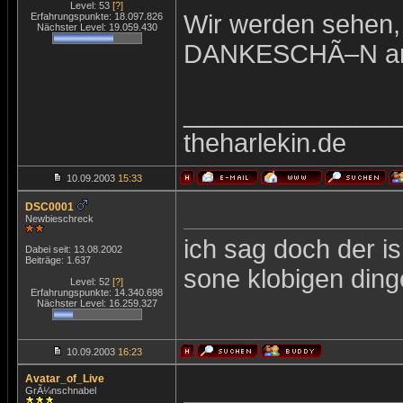
Level: 53
[?]
Wir werden sehen, 
Erfahrungspunkte: 18.097.826
Nächster Level: 19.059.430
DANKESCHÃ–N an
_______________
theharlekin.de
10.09.2003
15:33
DSC0001
Newbieschreck
ich sag doch der is
Dabei seit: 13.08.2002
Beiträge: 1.637
sone klobigen ding
Level: 52
[?]
Erfahrungspunkte: 14.340.698
Nächster Level: 16.259.327
10.09.2003
16:23
Avatar_of_Live
GrÃ¼nschnabel