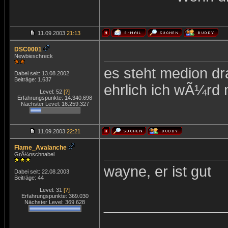
11.09.2003
21:13
DSC0001
Newbieschreck
es steht medion dra
Dabei seit: 13.08.2002
Beiträge: 1.637
ehrlich ich wÃ¼rd
Level: 52
[?]
Erfahrungspunkte: 14.340.698
Nächster Level: 16.259.327
11.09.2003
22:21
Flame_Avalanche
GrÃ¼nschnabel
wayne, er ist gut
Dabei seit: 22.08.2003
Beiträge: 44
Level: 31
[?]
Erfahrungspunkte: 369.030
_______________
Nächster Level: 369.628