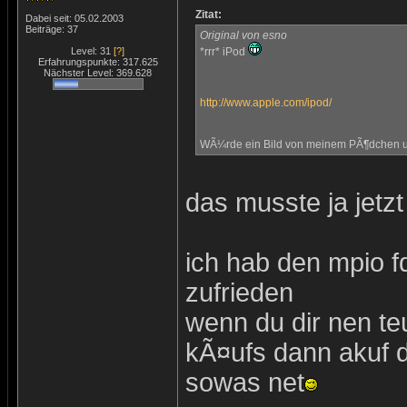
Zitat:
Dabei seit: 05.02.2003
Beiträge: 37
Original von esno
Level: 31
[?]
*rrr* iPod
Erfahrungspunkte: 317.625
Nächster Level: 369.628
http://www.apple.com/ipod/
WÃ¼rde ein Bild von meinem PÃ¶dchen un
das musste ja jet
ich hab den mpio fd
zufrieden
wenn du dir nen t
kÃ¤ufs dann akuf d
sowas net