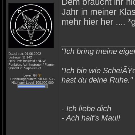
Dem braucht ihr ni
Jahr in meiner Klas
mehr hier her .... *
_______________
"Ich bring meine eige
Dabei seit: 01.06.2002
Beiträge: 11.142
Herkunft: Bielefeld / NRW
Funktion: Administrator / Flamer
"Ich bin wie ScheiÃŸ
Verliebt in: Saphiriel <3
Level: 64
[?]
hast du deine Ruhe."
Erfahrungspunkte: 98.410.535
Nächster Level: 100.000.000
- Ich liebe dich
- Ach halt's Maul!