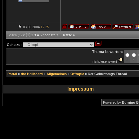
03.06.2004
12:25
[1]
Seiten (17):
2
3
4
5
nächste »
...
letzte »
Gehe zu:
Thema bewerten:
1
2
nicht lesenswert
Portal
»
the Hellboard
»
Allgemeines
»
Offtopic
»
Der Geburtstags Thread
Impressum
Powered by
Burning B