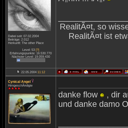
_______________
RealitÃ¤t, so wiss
RealitÃ¤t ist et
Dabei seit: 07.02.2004
Beiträge: 2.012
Herkunft: The other Place
Level: 53
[?]
Erfahrungspunkte: 16.530.770
Nächster Level: 19.059.430
22.05.2004
11:12
Cynical Angel
HirngeschÃ¤digte
danke flow
, dir 
und danke damo 
_______________