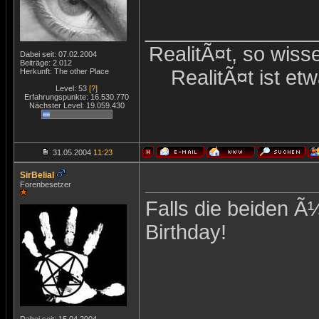
_______________
RealitÃ¤t, so wiss
Dabei seit: 07.02.2004
Beiträge: 2.012
RealitÃ¤t ist et
Herkunft: The other Place
Level: 53
[?]
Erfahrungspunkte: 16.530.770
Nächster Level: 19.059.430
31.05.2004
11:23
SirBelial
Forenbesetzer
Falls die beiden 
Birthday!