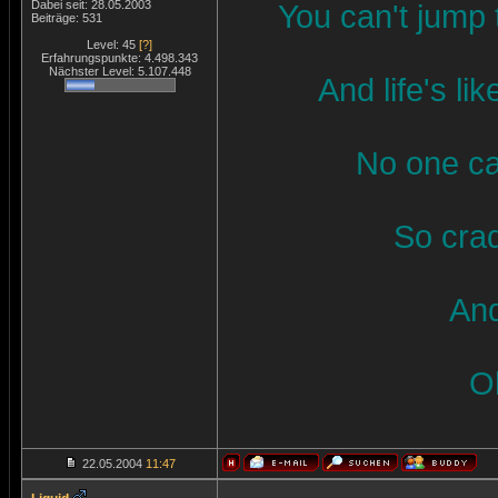
Dabei seit: 28.05.2003
You can't jump 
Beiträge: 531
Level: 45
[?]
Erfahrungspunkte: 4.498.343
Nächster Level: 5.107.448
And life's li
No one ca
So crad
And
Oh
22.05.2004
11:47