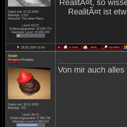
RealitÃ¤t, so wiss
RealitÃ¤t ist et
Dabei seit: 07.02.2004
Beiträge: 2.012
Herkunft: The other Place
Level: 53
[?]
Erfahrungspunkte: 16.530.770
Nächster Level: 19.059.430
26.05.2004
16:40
Steph
HirngeschÃ¤digtes
Von mir auch alles
Dabei seit: 30.12.2003
Beiträge: 701
Level: 46
[?]
Erfahrungspunkte: 5.786.736
Nächster Level: 6.058.010