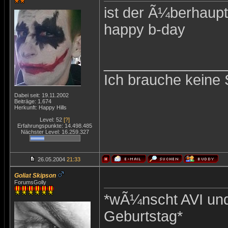
ist der Ã¼berhaup
happy b-day
_______________
Ich brauche keine 
Dabei seit: 19.11.2002
Beiträge: 1.674
Herkunft: Happy Hills
Level: 52
[?]
Erfahrungspunkte: 14.498.485
Nächster Level: 16.259.327
26.05.2004
21:33
Goliat Skipson
ForumsGolly
*wÃ¼nscht AVI und
Geburtstag*