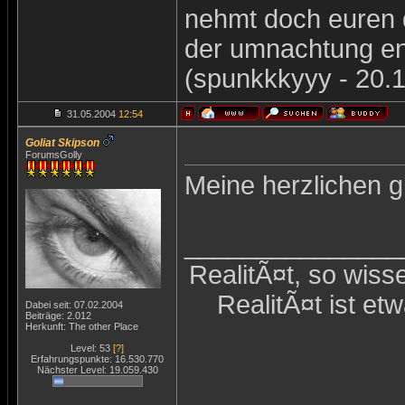
nehmt doch euren 
der umnachtung en
(spunkkkyyy - 20.1
31.05.2004
12:54
Goliat Skipson
ForumsGolly
Meine herzlichen 
_______________
RealitÃ¤t, so wiss
RealitÃ¤t ist et
Dabei seit: 07.02.2004
Beiträge: 2.012
Herkunft: The other Place
Level: 53
[?]
Erfahrungspunkte: 16.530.770
Nächster Level: 19.059.430