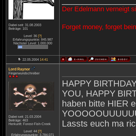
_______________
Der Edelmann verneigt si
Dabei seit: 31.08.2003
Forget money, forget bein
Beiträge: 101
Level: 36
[?]
Erfahrungspunkte: 845.987
Nächster Level: 1.000.000
22.05.2004
14:41
Lord Raynor
Fingerwundschreiber
HAPPY BIRTHDAY
YOU, HAPPY BIRTH
haben bitte HIER
YOOOOOUUUUUUU
Dabei seit: 21.03.2004
Beiträge: 463
Lassts euch ma ric
Herkunft: Forest-Fish-Creek
Level: 44
[?]
Erfahrungspunkte: 3.784.071