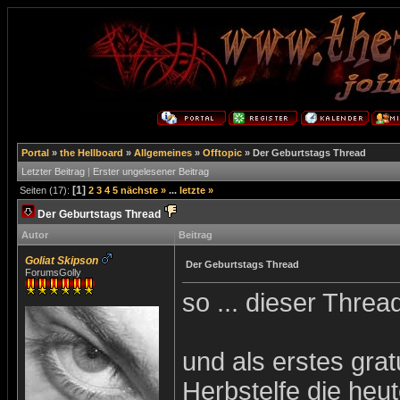
Portal
»
the Hellboard
»
Allgemeines
»
Offtopic
»
Der Geburtstags Thread
Letzter Beitrag
|
Erster ungelesener Beitrag
[1]
Seiten (17):
2
3
4
5
nächste »
...
letzte »
Der Geburtstags Thread
Autor
Beitrag
Goliat Skipson
Der Geburtstags Thread
ForumsGolly
so ... dieser Threa
und als erstes grat
Herbstelfe die heu