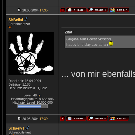
26.05.2004
17:35
SirBelial
Forenbesetzer
Zitat:
Original von Goliat Skipson
happy birthday Leviathan
... von mir ebenfall
Dabei seit: 15.04.2004
Beiträge: 1.183
Herkunft: Bielefeld - Quelle
Level: 49
[?]
Erfahrungspunkte: 9.638.996
Nächster Level: 10.000.000
26.05.2004
17:39
SchaelyT
Schreibdilettant