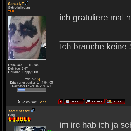
SchaelyT
Schreibdilettant
ich gratuliere mal
_______________
Ich brauche keine 
Dabei seit: 19.11.2002
Beiträge: 1.674
Herkunft: Happy Hills
Level: 52
[?]
Erfahrungspunkte: 14.498.485
Nächster Level: 16.259.327
23.05.2004
12:57
Three of Five
Borg
im irc hab ich ja s