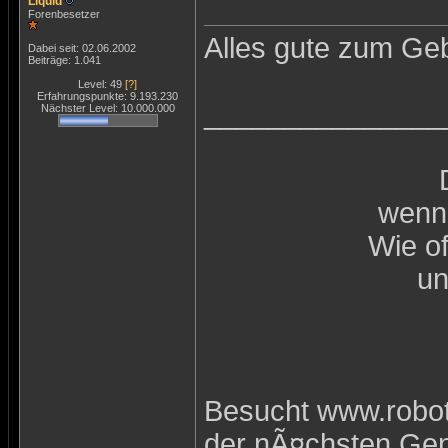
Liquid
Forenbesetzer
Alles gute zum Ge
Dabei seit: 02.06.2002
Beiträge: 1.041
Level: 49
[?]
Erfahrungspunkte: 9.193.230
_______________
Nächster Level: 10.000.000
wenn 
Wie o
un
Besucht www.robot
der nÃ¤chsten Ge