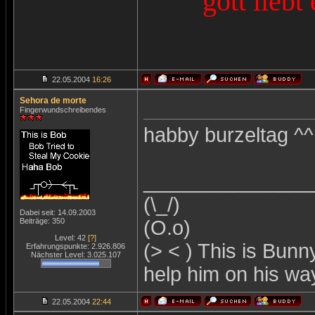
gott liebt
22.05.2004
16:26
Sehora de morte
Fingerwundschreibendes
habby burzeltag ^^
_______________
(\_/)
Dabei seit: 14.09.2003
Beiträge: 350
(O.o)
Level: 42
[?]
(> < ) This is Bunn
Erfahrungspunkte: 2.926.806
Nächster Level: 3.025.107
help him on his wa
22.05.2004
22:44