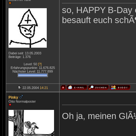
so, HAPPY B-Day 
besauft euch schÃ
Dabei seit: 13.05.2003
Beiträge: 1.376
Level: 50
[?]
Erfahrungspunkte: 11.676.825
Nächster Level: 11.777.899
22.05.2004
14:21
Pinky
Otto Normalposter
Oh ja, meinen GlÃ