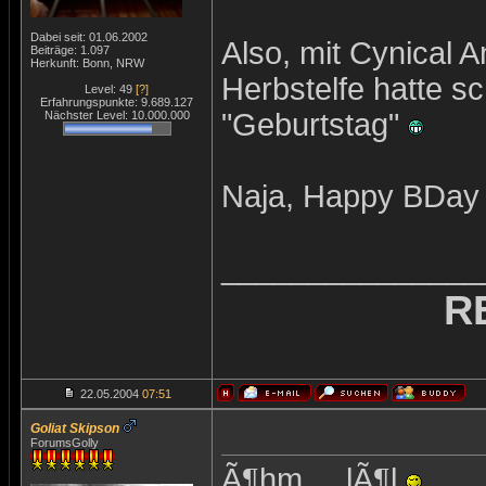
Dabei seit: 01.06.2002
Also, mit Cynical A
Beiträge: 1.097
Herkunft: Bonn, NRW
Herbstelfe hatte s
Level: 49
[?]
Erfahrungspunkte: 9.689.127
"Geburtstag"
Nächster Level: 10.000.000
Naja, Happy BDay
_______________
R
22.05.2004
07:51
Goliat Skipson
ForumsGolly
Ã¶hm ... lÃ¶l