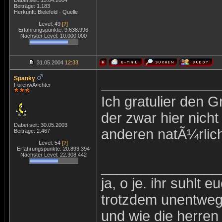
Dabei seit: 15.04.2004
Beiträge: 1.183
Herkunft: Bielefeld - Quelle
Level: 49
[?]
Erfahrungspunkte: 9.638.996
Nächster Level: 10.000.000
31.05.2004
12:33
Spanky
ForenwÃ¤chter
Ich gratulier den
der zwar hier nicht
Dabei seit: 30.05.2003
anderen natÃ¼rlic
Beiträge: 2.467
Level: 54
[?]
Erfahrungspunkte: 20.893.394
Nächster Level: 22.308.442
_______________
ja, o je. ihr suhlt e
trotzdem unentwegt
und wie die herren 