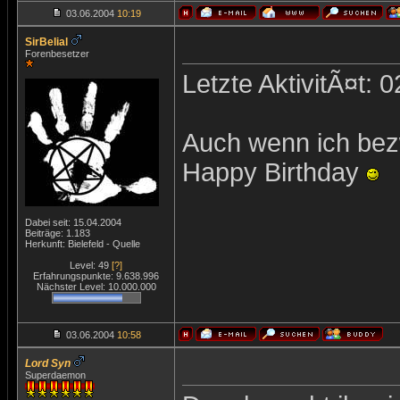
03.06.2004
10:19
SirBelial
Forenbesetzer
Letzte AktivitÃ¤t: 
Auch wenn ich bezw
Happy Birthday
Dabei seit: 15.04.2004
Beiträge: 1.183
Herkunft: Bielefeld - Quelle
Level: 49
[?]
Erfahrungspunkte: 9.638.996
Nächster Level: 10.000.000
03.06.2004
10:58
Lord Syn
Superdaemon