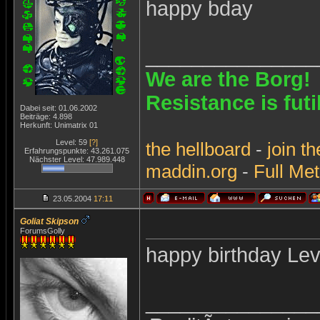
happy bday
_______________
We are the Borg!
Resistance is futi
Dabei seit: 01.06.2002
Beiträge: 4.898
Herkunft: Unimatrix 01
Level: 59
[?]
the
hellboard
-
join
th
Erfahrungspunkte: 43.261.075
Nächster Level: 47.989.448
maddin.org
-
Full Met
23.05.2004
17:11
Goliat Skipson
ForumsGolly
happy birthday Le
_______________