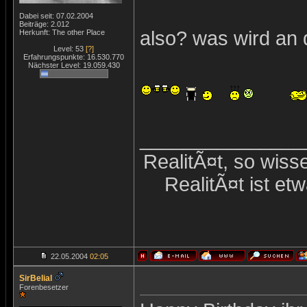
Dabei seit: 07.02.2004
Beiträge: 2.012
also? was wird an 
Herkunft: The other Place
Level: 53
[?]
Erfahrungspunkte: 16.530.770
Nächster Level: 19.059.430
_______________
RealitÃ¤t, so wiss
RealitÃ¤t ist et
22.05.2004
02:05
SirBelial
Forenbesetzer