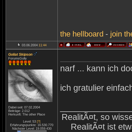
the
hellboard
-
join
th
03.06.2004
11:44
Goliat Skipson
ForumsGolly
narf ... kann ich d
ich gratulier einfa
_______________
Dabei seit: 07.02.2004
Beiträge: 2.012
RealitÃ¤t, so wiss
Herkunft: The other Place
Level: 53
[?]
RealitÃ¤t ist et
Erfahrungspunkte: 16.530.770
Nächster Level: 19.059.430