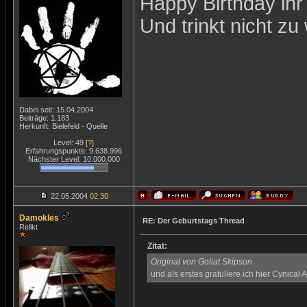
Happy Birthday ihr 
Und trinkt nicht z
Dabei seit: 15.04.2004
Beiträge: 1.183
Herkunft: Bielefeld - Quelle
Level: 49
[?]
Erfahrungspunkte: 9.638.996
Nächster Level: 10.000.000
22.05.2004
02:30
Damokles
RE: Der Geburtstags Thread
Relikt
Zitat:
Original von Goliat Skipson
und als erstes gratuliere ich hier Cynical