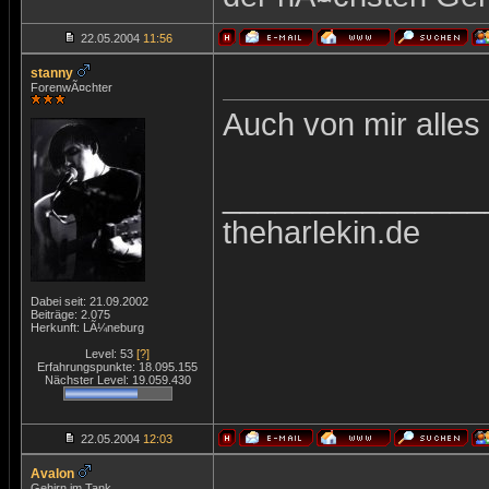
22.05.2004
11:56
stanny
ForenwÃ¤chter
Auch von mir alles
_______________
theharlekin.de
Dabei seit: 21.09.2002
Beiträge: 2.075
Herkunft: LÃ¼neburg
Level: 53
[?]
Erfahrungspunkte: 18.095.155
Nächster Level: 19.059.430
22.05.2004
12:03
Avalon
Gehirn im Tank