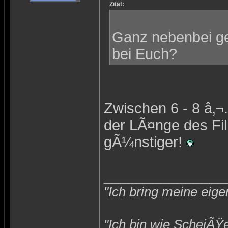
Zitat:
Ganz nebenbei gef
bei Euch?
Zwischen 6 - 8 â‚
der LÃ¤nge des Fi
gÃ¼nstiger!
_______________
"Ich bring meine eige
"Ich bin wie ScheiÃŸ