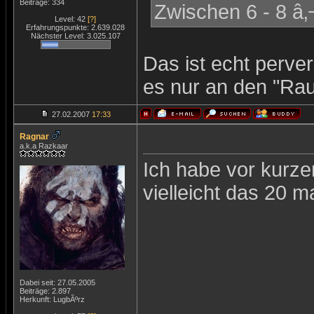
Beiträge: 334
Zwischen 6 - 8 â‚
Level: 42
[?]
Erfahrungspunkte: 2.639.028
Nächster Level: 3.025.107
Das ist echt perver
es nur an den "Rau
27.02.2007
17:33
Ragnar
a.k.a Razkaar
Ich habe vor kurz
vielleicht das 20 m
Dabei seit: 27.05.2005
Beiträge: 2.897
Herkunft: LugbÃºrz