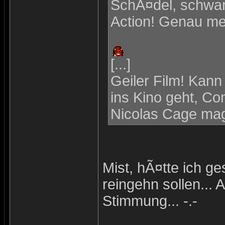
SchÃ¤del, schwar
Action! Genau me
[...]
Geiler Film! Kann
ins Kino geht, Co
Nicolas Cage ma
Mist, hÃ¤tte ich g
reingehn sollen... 
Stimmung... -.-