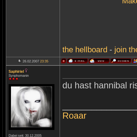
Make
the
hellboard
-
join
th
26.02.2007
23:35
Saphiriel
Synphomanin
du hast hannibal r
_______________
Roaar
Dabei seit: 30.12.2005