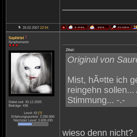
_______________
26.02.2007
22:54
Saphiriel
Synphomanin
Zitat:
Original von Saur
Mist, hÃ¤tte ich 
reingehn sollen...
Stimmung... -.-
Dabei seit: 30.12.2005
Beiträge: 436
Level: 43
[?]
Erfahrungspunkte: 3.280.880
Nächster Level: 3.609.430
wieso denn nicht?