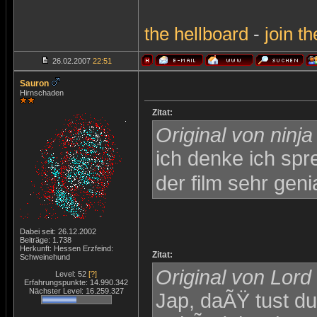
the
hellboard
-
join
th
26.02.2007
22:51
Sauron
Hirnschaden
Zitat:
Original von ninja
ich denke ich spr
der film sehr geni
Dabei seit: 26.12.2002
Beiträge: 1.738
Herkunft: Hessen Erzfeind:
Zitat:
Schweinehund
Original von Lord
Level: 52
[?]
Erfahrungspunkte: 14.990.342
Nächster Level: 16.259.327
Jap, daÃŸ tust du