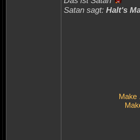
Das ist Satan
Satan sagt:
Halt's M
Make 
Make