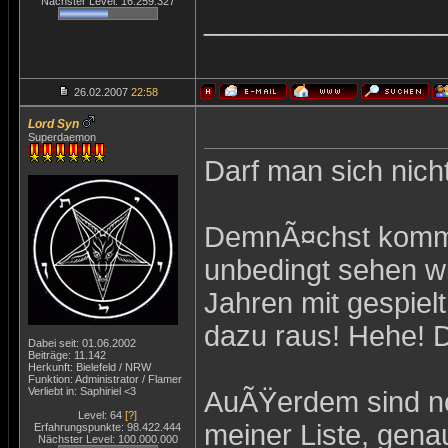
Nächster Level: 16.259.327
_______________
26.02.2007
22:58
Lord Syn
Superdaemon
Darf man sich nicht
DemnÃ¤chst kommt
unbedingt sehen wi
Jahren mit gespiel
dazu raus! Hehe! D
Dabei seit: 01.06.2002
Beiträge: 11.142
Herkunft: Bielefeld / NRW
Funktion: Administrator / Flamer
Verliebt in: Saphiriel <3
AuÃŸerdem sind no
Level: 64
[?]
meiner Liste, gena
Erfahrungspunkte: 98.422.444
Nächster Level: 100.000.000