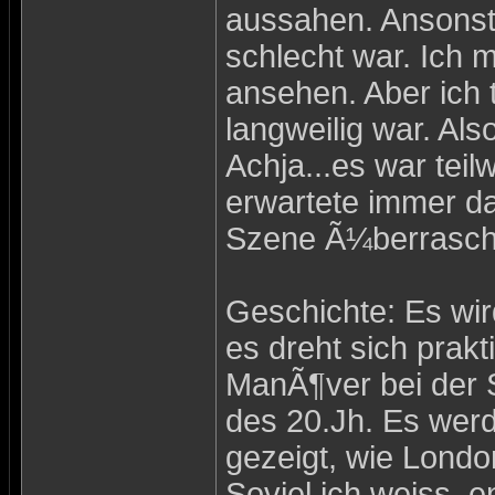
aussahen. Ansonste
schlecht war. Ich 
ansehen. Aber ich t
langweilig war. Als
Achja...es war tei
erwartete immer d
Szene Ã¼berrasch
Geschichte: Es wird
es dreht sich prak
ManÃ¶ver bei der S
des 20.Jh. Es wer
gezeigt, wie Londo
Soviel ich weiss, e