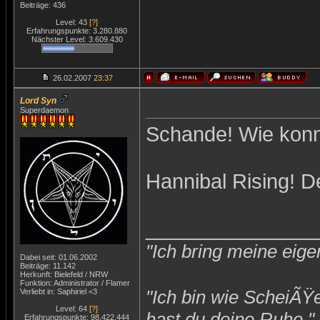
Beiträge: 436
Level: 43
[?]
Erfahrungspunkte: 3.280.880
Nächster Level: 3.609.430
26.02.2007
23:37
Lord Syn
Superdaemon
Schande! Wie konn
Hannibal Rising! D
_______________
"Ich bring meine eige
Dabei seit: 01.06.2002
Beiträge: 11.142
Herkunft: Bielefeld / NRW
Funktion: Administrator / Flamer
"Ich bin wie ScheiÃŸ
Verliebt in: Saphiriel <3
Level: 64
[?]
hast du deine Ruhe."
Erfahrungspunkte: 98.422.444