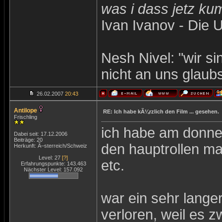
was i dass jetz ku
Ivan Ivanov - Die 
Nesh Nivel: "wir s
nicht an uns glaubs
26.02.2007
20:43
Antilope
RE: Ich habe kÃ¼rzlich den Film ... gesehen.
Frischling
ich habe am donne
Dabei seit: 17.12.2006
Beiträge: 20
den hauptrollen mat
Herkunft: Ã–sterreich/Schweiz
Level: 27
[?]
etc.
Erfahrungspunkte: 143.463
Nächster Level: 157.092
war ein sehr langer
verloren, weil es z