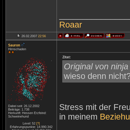
_______________
Roaar
26.02.2007
22:56
Sauron
Hirnschaden
Zitat:
Original von ninja
wieso denn nicht
Stress mit der Freu
Dabei seit: 26.12.2002
Beiträge: 1.738
Herkunft: Hessen Erzfeind:
in meinem
Bezieh
Schweinehund
Level: 52
[?]
Erfahrungspunkte: 14.990.342