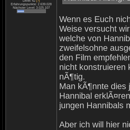
Level: 42
[?]
Erfahrungspunkte: 2.639.028
Nächster Level: 3.025.107
Wenn es Euch nich
Weise versucht wir
welche von Hannib
zweifelsohne ausge
den Film empfehlen 
nicht konstruieren 
nÃ¶tig.
Man kÃ¶nnte dies j
Hannibal erklÃ¤ren
jungen Hannibals mi
Aber ich will hier n