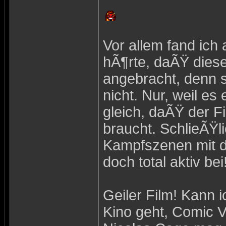
Vor allem fand ich 
hÃ¶rte, daÃŸ dieser
angebracht, denn s
nicht. Nur, weil es 
gleich, daÃŸ der F
braucht. SchlieÃŸ
Kampfszenen mit de
doch total aktiv b
Geiler Film! Kann 
Kino geht, Comic V