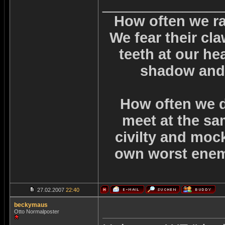
_______________
How often we rai
We fear their cl
teeth at our he
shadow and 
How often we d
meet at the sa
civilty and mock
own worst enemie
27.02.2007
22:40
beckymaus
Otto Normalposter