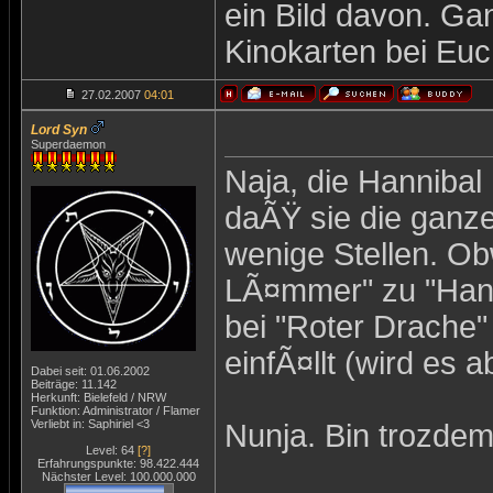
ein Bild davon. Gan
Kinokarten bei Eu
27.02.2007
04:01
Lord Syn
Superdaemon
Naja, die Hannibal
daÃŸ sie die ganze 
wenige Stellen. O
LÃ¤mmer" zu "Hanni
bei "Roter Drache"
einfÃ¤llt (wird es 
Dabei seit: 01.06.2002
Beiträge: 11.142
Herkunft: Bielefeld / NRW
Funktion: Administrator / Flamer
Verliebt in: Saphiriel <3
Nunja. Bin trozdem 
Level: 64
[?]
Erfahrungspunkte: 98.422.444
Nächster Level: 100.000.000