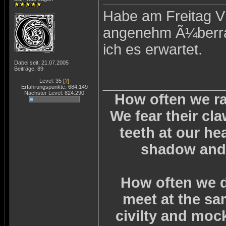
Habe am Freitag V
angenehm Ã¼berras
ich es erwartet.
Dabei seit: 21.07.2005
Beiträge: 89
_______________
Level: 35
[?]
Erfahrungspunkte: 684.149
Nächster Level: 824.290
How often we rai
We fear their cl
teeth at our he
shadow and 
How often we d
meet at the sa
civilty and mock