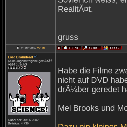
RealitÃ¤t.
gruss
26.02.2007
22:10
Lord Braindead
Keine Jugendfreigabe gemÃ¤ÃŸ
Â§14 JuSchG
Habe die Filme zwa
nicht auf DVD habe
drÃ¼ber geredet h
Mel Brooks und Mon
Dabei seit: 30.06.2002
Beiträge: 4.736
Dazu ein kleines M