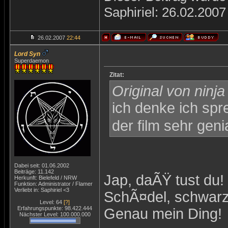
Saphiriel: 26.02.200
26.02.2007
22:44
Lord Syn
Superdaemon
Zitat:
Original von ninja
ich denke ich spr
der film sehr geni
Dabei seit: 01.06.2002
Beiträge: 11.142
Jap, daÃŸ tust du!
Herkunft: Bielefeld / NRW
Funktion: Administrator / Flamer
Verliebt in: Saphiriel <3
SchÃ¤del, schwarze
Level: 64
[?]
Erfahrungspunkte: 98.422.444
Genau mein Ding!
Nächster Level: 100.000.000