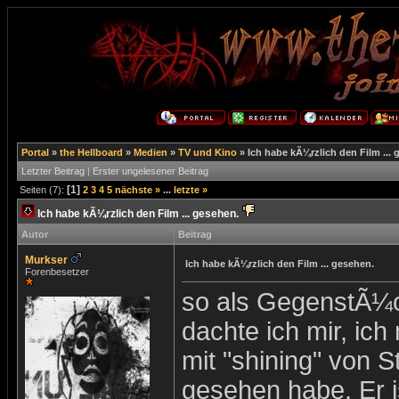
Portal
»
the Hellboard
»
Medien
»
TV und Kino
»
Ich habe kÃ¼rzlich den Film ... 
Letzter Beitrag
|
Erster ungelesener Beitrag
[1]
Seiten (7):
2
3
4
5
nächste »
...
letzte »
Ich habe kÃ¼rzlich den Film ... gesehen.
Autor
Beitrag
Murkser
Ich habe kÃ¼rzlich den Film ... gesehen.
Forenbesetzer
so als GegenstÃ¼ck
dachte ich mir, ich
mit "shining" von S
gesehen habe. Er i