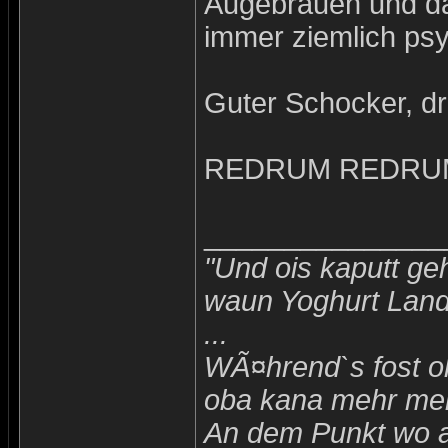
Augebrauen und das
immer ziemlich ps
Guter Schocker, dr
REDRUM REDRU
_______________
"Und ois kaputt geh
waun Yoghurt Landl
...
WÃ¤hrend`s fost ol
oba kana mehr merk
An dem Punkt wo a 