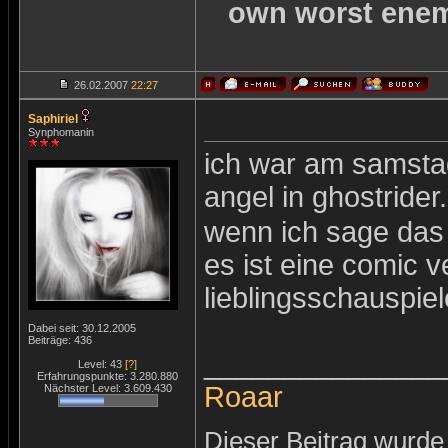
own worst enemie
26.02.2007
22:27
Saphiriel
Synphomanin
ich war am samstag
angel in ghostrider
wenn ich sage das d
es ist eine comic 
lieblingsschauspiel
Dabei seit: 30.12.2005
Beiträge: 436
_______________
Level: 43
[?]
Erfahrungspunkte: 3.280.880
Roaar
Nächster Level: 3.609.430
Dieser Beitrag wurde 