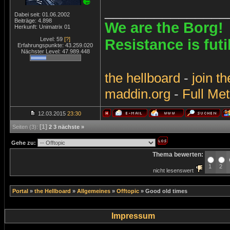
_______________
Dabei seit: 01.06.2002
Beiträge: 4.898
We are the Borg!
Herkunft: Unimatrix 01
Level: 59
[?]
Resistance is futi
Erfahrungspunkte: 43.259.020
Nächster Level: 47.989.448
the
hellboard
-
join
th
maddin.org
-
Full Met
12.03.2015
23:30
[1]
Seiten (3):
2
3
nächste »
Gehe zu:
Thema bewerten:
1
2
nicht lesenswert
Portal
»
the Hellboard
»
Allgemeines
»
Offtopic
»
Good old times
Impressum