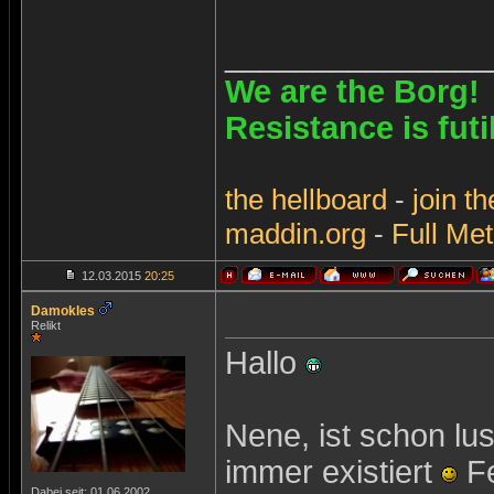
_______________
We are the Borg!
Resistance is futi
the
hellboard
-
join
th
maddin.org
-
Full Met
12.03.2015
20:25
Damokles
Relikt
Hallo
Nene, ist schon lu
immer existiert
Fe
Dabei seit: 01.06.2002