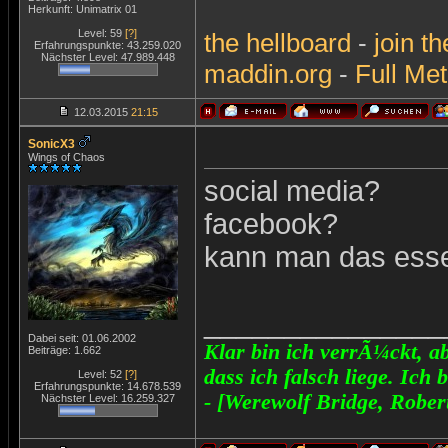
Herkunft: Unimatrix 01
Level: 59
[?]
the
hellboard
-
join
th
Erfahrungspunkte: 43.259.020
Nächster Level: 47.989.448
maddin.org
-
Full Met
12.03.2015
21:15
SonicX3
Wings of Chaos
social media?
facebook?
kann man das ess
_______________
Dabei seit: 01.06.2002
Klar bin ich verrÃ¼ckt, ab
Beiträge: 1.662
dass ich falsch liege. Ich 
Level: 52
[?]
Erfahrungspunkte: 14.678.539
- [Werewolf Bridge, Rober
Nächster Level: 16.259.327