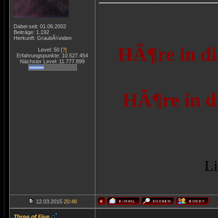
Dabei seit: 01.06.2002
Beiträge: 1.192
Herkunft: GraubÃ¼nden
HÃ¶re in di
Level: 50
[?]
Erfahrungspunkte: 10.527.454
Nächster Level: 11.777.899
HÃ¶re in d
Li
12.03.2015
20:48
Three of Five