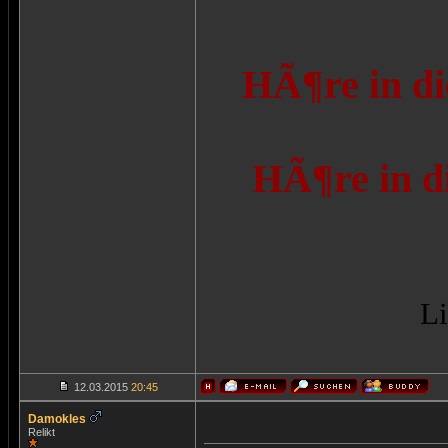
HÃ¶re in di
HÃ¶re in d
Li
12.03.2015
20:45
Damokles
Relikt