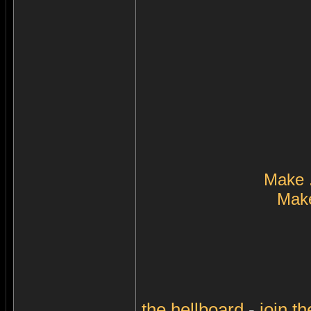
Make 
Make
the
hellboard
-
join
th