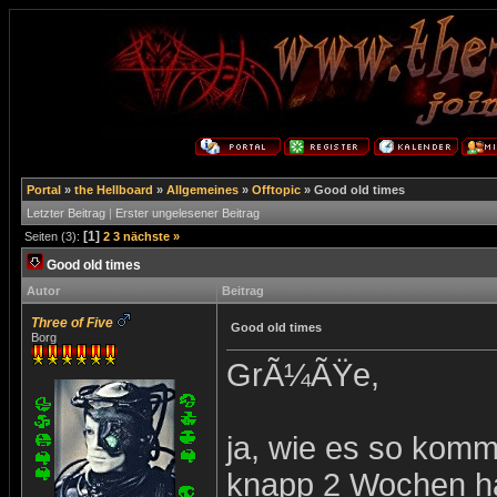
Portal
»
the Hellboard
»
Allgemeines
»
Offtopic
»
Good old times
Letzter Beitrag
|
Erster ungelesener Beitrag
[1]
Seiten (3):
2
3
nächste »
Good old times
Autor
Beitrag
Three of Five
Good old times
Borg
GrÃ¼ÃŸe,
ja, wie es so kommt
knapp 2 Wochen ha