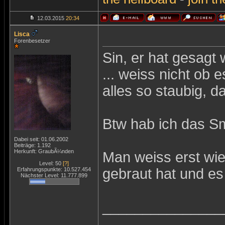
12.03.2015
20:34
Lisca
Forenbesetzer
Sin, er hat gesagt w
... weiss nicht ob e
alles so staubig, 
Btw hab ich das Sm
Dabei seit: 01.06.2002
Beiträge: 1.192
Herkunft: GraubÃ¼nden
Man weiss erst wi
Level: 50
[?]
gebraut hat und es
Erfahrungspunkte: 10.527.454
Nächster Level: 11.777.899
_______________