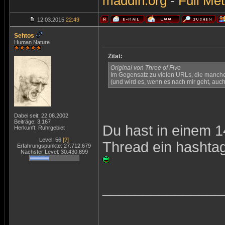
maddin.org
-
Full Met
12.03.2015
22:49
Sehtos
Human Nature
Zitat:
Original von Three of Five
Im Gegensatz zu vielen URLs, die manche 
(und wird es, wenn es nach mir geht, auch 
Dabei seit: 22.08.2002
Beiträge: 3.167
Du hast in einem 
Herkunft: Ruhrgebiet
Level: 56
[?]
Thread ein hashtag 
Erfahrungspunkte: 27.712.679
Nächster Level: 30.430.899
_______________