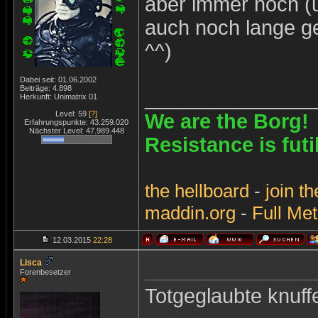
aber immer noch (u
auch noch lange ge
^^)
Dabei seit: 01.06.2002
Beiträge: 4.898
_______________
Herkunft: Unimatrix 01
Level: 59
[?]
We are the Borg!
Erfahrungspunkte: 43.259.020
Nächster Level: 47.989.448
Resistance is futi
the
hellboard
-
join
th
maddin.org
-
Full Met
12.03.2015
22:28
Lisca
Forenbesetzer
Totgeglaubte knuf