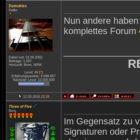
Damokles
Relikt
Nun andere haben n
komplettes Forum
_______________
Dabei seit: 01.06.2002
R
Beiträge: 1.097
Herkunft: Bonn, NRW
Level: 49
[?]
Erfahrungspunkte: 9.688.667
Nächster Level: 10.000.000
12.03.2015
22:26
Three of Five
Borg
Im Gegensatz zu v
Signaturen oder Pro