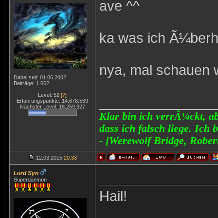
ave ^^
ka was ich Ã¼berh
nya, mal schauen 
Dabei seit: 01.06.2002
Beiträge: 1.662
Level: 52
[?]
_______________
Erfahrungspunkte: 14.678.539
Nächster Level: 16.259.327
Klar bin ich verrÃ¼ckt, ab
dass ich falsch liege. Ich 
- [Werewolf Bridge, Rober
12.03.2015
20:33
Lord Syn
Superdaemon
Hail!