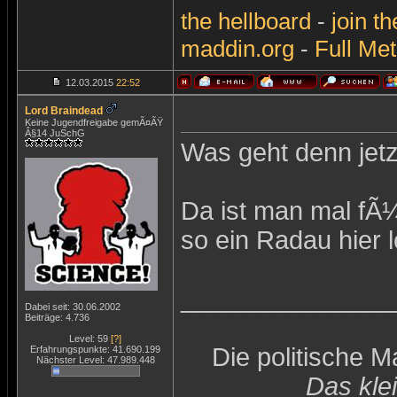
the
hellboard
-
join
th
maddin.org
-
Full Met
12.03.2015
22:52
Lord Braindead
Keine Jugendfreigabe gemÃ¤ÃŸ
Â§14 JuSchG
Was geht denn jetzt
Da ist man mal fÃ¼
so ein Radau hier l
_______________
Dabei seit: 30.06.2002
Beiträge: 4.736
Level: 59
[?]
Die politische 
Erfahrungspunkte: 41.690.199
Nächster Level: 47.989.448
Das kle