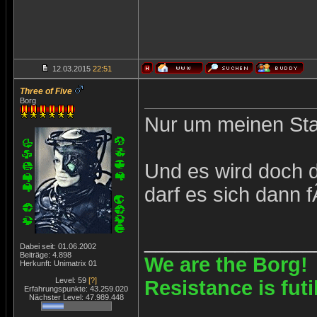
12.03.2015
22:51
Three of Five
Borg
Nur um meinen Sta
Und es wird doch d
darf es sich dann 
_______________
Dabei seit: 01.06.2002
Beiträge: 4.898
We are the Borg!
Herkunft: Unimatrix 01
Level: 59
[?]
Resistance is futi
Erfahrungspunkte: 43.259.020
Nächster Level: 47.989.448