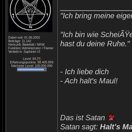
_______________
"Ich bring meine eige
"Ich bin wie ScheiÃŸ
Dabei seit: 01.06.2002
Beiträge: 11.142
hast du deine Ruhe."
Herkunft: Bielefeld / NRW
Funktion: Administrator / Flamer
Verliebt in: Saphiriel <3
Level: 64
[?]
Erfahrungspunkte: 98.405.859
Nächster Level: 100.000.000
- Ich liebe dich
- Ach halt's Maul!
Das ist Satan
Satan sagt:
Halt's M