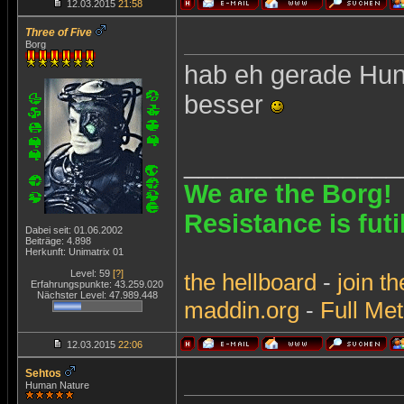
12.03.2015
21:58
Three of Five
Borg
hab eh gerade Hun
besser
_______________
We are the Borg!
Resistance is futi
Dabei seit: 01.06.2002
Beiträge: 4.898
Herkunft: Unimatrix 01
Level: 59
[?]
the
hellboard
-
join
th
Erfahrungspunkte: 43.259.020
Nächster Level: 47.989.448
maddin.org
-
Full Met
12.03.2015
22:06
Sehtos
Human Nature