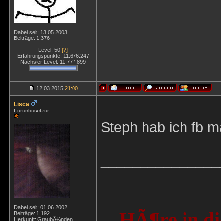
Dabei seit: 13.05.2003
Beiträge: 1.376
Level: 50
[?]
Erfahrungspunkte: 11.676.247
Nächster Level: 11.777.899
12.03.2015
21:00
Lisca
Forenbesetzer
Steph hab ich fb 
_______________
Dabei seit: 01.06.2002
HÃ¶re in di
Beiträge: 1.192
Herkunft: GraubÃ¼nden