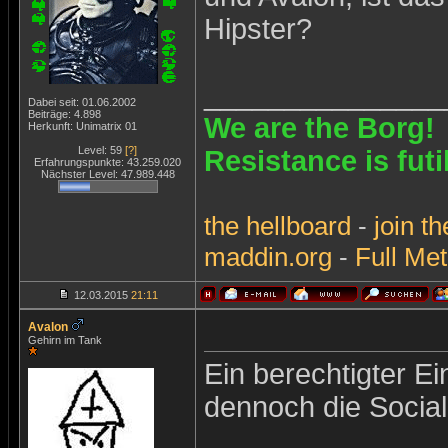
Hipster?
_______________
Dabei seit: 01.06.2002
Beiträge: 4.898
We are the Borg!
Herkunft: Unimatrix 01
Level: 59
[?]
Resistance is futi
Erfahrungspunkte: 43.259.020
Nächster Level: 47.989.448
the
hellboard
-
join
th
maddin.org
-
Full Met
12.03.2015
21:11
Avalon
Gehirn im Tank
Ein berechtigter E
dennoch die Social