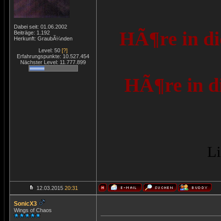
Dabei seit: 01.06.2002
HÃ¶re in di
Beiträge: 1.192
Herkunft: GraubÃ¼nden
Level: 50
[?]
Erfahrungspunkte: 10.527.454
Nächster Level: 11.777.899
HÃ¶re in d
Li
12.03.2015
20:31
SonicX3
Wings of Chaos