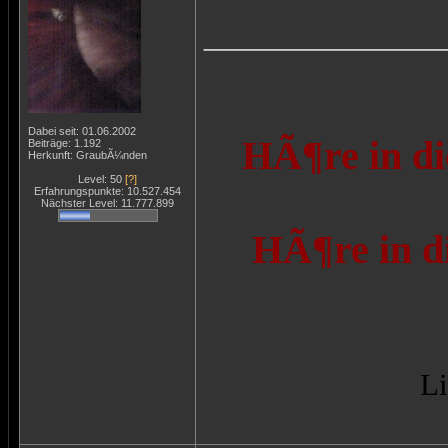
_______________
Dabei seit: 01.06.2002
HÃ¶re in di
Beiträge: 1.192
Herkunft: GraubÃ¼nden
Level: 50
[?]
Erfahrungspunkte: 10.527.454
Nächster Level: 11.777.899
HÃ¶re in d
Li