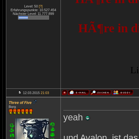
Level: 50
[?]
Erfahrungspunkte: 10.527.454
Nächster Level: 11.777.899
HÃ¶re in d
Li
12.03.2015
21:03
Three of Five
Borg
yeah
und Avalon, ist das 