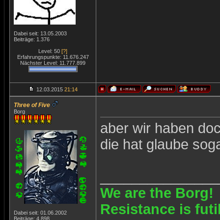
Dabei seit: 13.05.2003
Beiträge: 1.376
Level: 50
[?]
Erfahrungspunkte: 11.676.247
Nächster Level: 11.777.899
12.03.2015
21:14
Three of Five
Borg
aber wir haben doc
die hat glaube sog
_______________
We are the Borg!
Resistance is futi
Dabei seit: 01.06.2002
Beiträge: 4.898