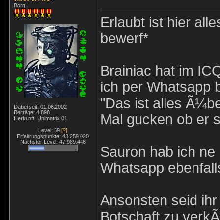
Borg
Erlaubt ist hier all
bewerf*
Brainiac hat im ICQ
ich per Whatsapp 
"Das ist alles Ã¼be
Dabei seit: 01.06.2002
Beiträge: 4.898
Mal gucken ob er s
Herkunft: Unimatrix 01
Level: 59
[?]
Erfahrungspunkte: 43.259.020
Nächster Level: 47.989.448
Sauron hab ich ne 
Whatsapp ebenfall
Ansonsten seid ihr
Botschaft zu verkÃ