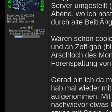
Server umgestellt 
Abend, wo ich nost
Dabei seit: 01.06.2002
Beiträge: 4.898
durch alte BeitrÃ¤g
Herkunft: Unimatrix 01
Level: 59
[?]
Erfahrungspunkte: 43.259.020
Nächster Level: 47.989.448
Waren schon coole
und an Zoff gab (b
Arschloch des Mon
Forenspaltung von
Gerad bin ich da 
hab mal wieder mit
aufgenommen. Mit L
nachwievor etwas 