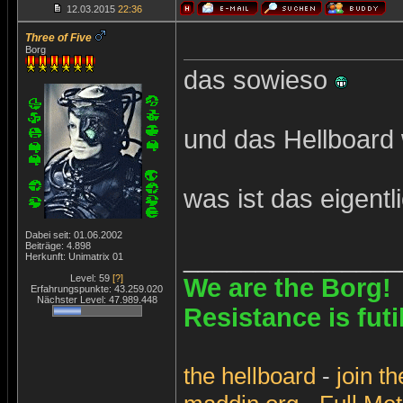
12.03.2015
22:36
Three of Five
Borg
das sowieso
und das Hellboard 
was ist das eigent
Dabei seit: 01.06.2002
Beiträge: 4.898
_______________
Herkunft: Unimatrix 01
Level: 59
[?]
We are the Borg!
Erfahrungspunkte: 43.259.020
Nächster Level: 47.989.448
Resistance is futi
the
hellboard
-
join
th