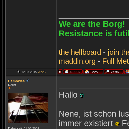
_______________
We are the Borg!
Resistance is futi
the
hellboard
-
join
th
maddin.org
-
Full Met
12.03.2015
20:25
Damokles
Relikt
Hallo
Nene, ist schon lu
immer existiert
Fe
Dabei seit: 01.06.2002