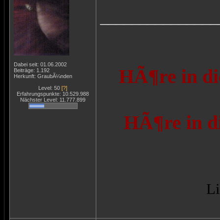
_______________
Dabei seit: 01.06.2002
HÃ¶re in di
Beiträge: 1.192
Herkunft: GraubÃ¼nden
Level: 50
[?]
Erfahrungspunkte: 10.529.988
Nächster Level: 11.777.899
HÃ¶re in d
Li