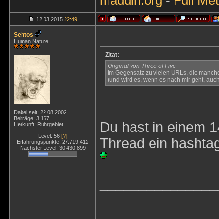
maddin.org
-
Full Met
12.03.2015
22:49
Sehtos
Human Nature
Zitat:
Original von Three of Five
Im Gegensatz zu vielen URLs, die manche 
(und wird es, wenn es nach mir geht, auch 
Dabei seit: 22.08.2002
Beiträge: 3.167
Du hast in einem 
Herkunft: Ruhrgebiet
Level: 56
[?]
Thread ein hashtag 
Erfahrungspunkte: 27.719.412
Nächster Level: 30.430.899
_______________