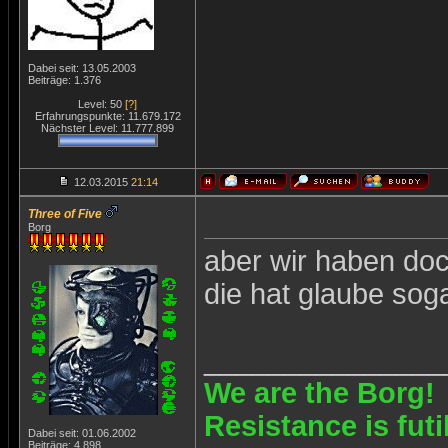
Dabei seit: 13.05.2003
Beiträge: 1.376
Level: 50
[?]
Erfahrungspunkte: 11.679.172
Nächster Level: 11.777.899
12.03.2015
21:14
Three of Five
Borg
aber wir haben doc
die hat glaube sog
_______________
We are the Borg!
Resistance is futi
Dabei seit: 01.06.2002
Beiträge: 4.898