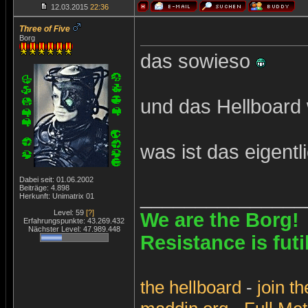
12.03.2015
22:36
Three of Five
Borg
das sowieso
und das Hellboard 
was ist das eigent
Dabei seit: 01.06.2002
Beiträge: 4.898
_______________
Herkunft: Unimatrix 01
Level: 59
[?]
We are the Borg!
Erfahrungspunkte: 43.269.432
Nächster Level: 47.989.448
Resistance is futi
the
hellboard
-
join
th