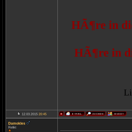
HÃ¶re in di
HÃ¶re in d
Li
12.03.2015
20:45
Damokles
Relikt