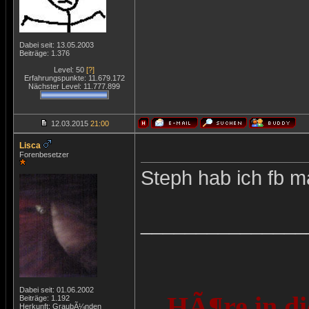
Dabei seit: 13.05.2003
Beiträge: 1.376
Level: 50
[?]
Erfahrungspunkte: 11.679.172
Nächster Level: 11.777.899
12.03.2015
21:00
Lisca
Forenbesetzer
Steph hab ich fb 
_______________
Dabei seit: 01.06.2002
HÃ¶re in di
Beiträge: 1.192
Herkunft: GraubÃ¼nden