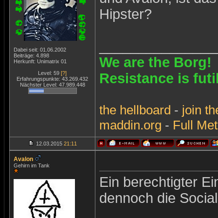
Hipster?
_______________
Dabei seit: 01.06.2002
Beiträge: 4.898
We are the Borg!
Herkunft: Unimatrix 01
Level: 59
[?]
Resistance is futi
Erfahrungspunkte: 43.269.432
Nächster Level: 47.989.448
the
hellboard
-
join
th
maddin.org
-
Full Met
12.03.2015
21:11
Avalon
Gehirn im Tank
Ein berechtigter E
dennoch die Social