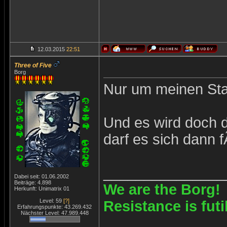
12.03.2015
22:51
Three of Five
Borg
Nur um meinen Sta
Und es wird doch d
darf es sich dann 
_______________
Dabei seit: 01.06.2002
Beiträge: 4.898
We are the Borg!
Herkunft: Unimatrix 01
Level: 59
[?]
Resistance is futi
Erfahrungspunkte: 43.269.432
Nächster Level: 47.989.448