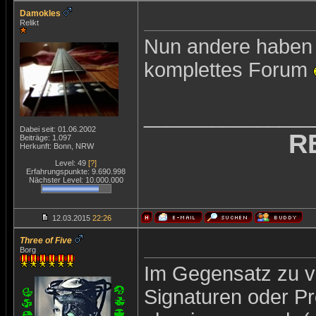
Damokles
Relikt
Nun andere haben n
komplettes Forum
_______________
Dabei seit: 01.06.2002
R
Beiträge: 1.097
Herkunft: Bonn, NRW
Level: 49
[?]
Erfahrungspunkte: 9.690.998
Nächster Level: 10.000.000
12.03.2015
22:26
Three of Five
Borg
Im Gegensatz zu v
Signaturen oder Pro