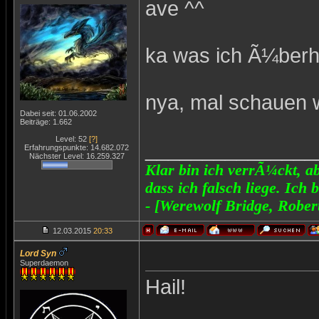
ave ^^
ka was ich Ã¼berh
nya, mal schauen 
Dabei seit: 01.06.2002
Beiträge: 1.662
Level: 52
[?]
_______________
Erfahrungspunkte: 14.682.072
Nächster Level: 16.259.327
Klar bin ich verrÃ¼ckt, ab
dass ich falsch liege. Ich 
- [Werewolf Bridge, Rober
12.03.2015
20:33
Lord Syn
Superdaemon
Hail!