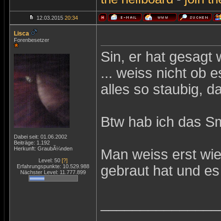
12.03.2015
20:34
Lisca
Forenbesetzer
Sin, er hat gesagt w
... weiss nicht ob e
alles so staubig, 
Btw hab ich das Sm
Dabei seit: 01.06.2002
Beiträge: 1.192
Herkunft: GraubÃ¼nden
Man weiss erst wi
Level: 50
[?]
gebraut hat und es
Erfahrungspunkte: 10.529.988
Nächster Level: 11.777.899
_______________