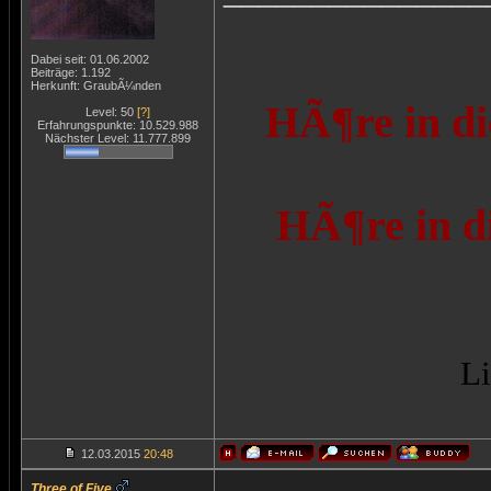
Dabei seit: 01.06.2002
Beiträge: 1.192
Herkunft: GraubÃ¼nden
HÃ¶re in di
Level: 50
[?]
Erfahrungspunkte: 10.529.988
Nächster Level: 11.777.899
HÃ¶re in d
Li
12.03.2015
20:48
Three of Five