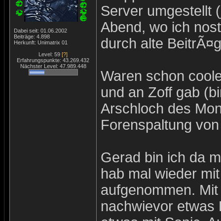
Server umgestellt 
Abend, wo ich nost
Dabei seit: 01.06.2002
Beiträge: 4.898
durch alte BeitrÃ¤g
Herkunft: Unimatrix 01
Level: 59
[?]
Erfahrungspunkte: 43.269.432
Nächster Level: 47.989.448
Waren schon coole
und an Zoff gab (b
Arschloch des Mon
Forenspaltung von
Gerad bin ich da 
hab mal wieder mit
aufgenommen. Mit L
nachwievor etwas 