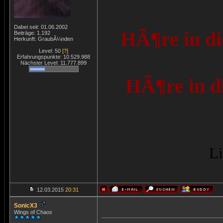
Dabei seit: 01.06.2002
HÃ¶re in di
Beiträge: 1.192
Herkunft: GraubÃ¼nden
Level: 50
[?]
Erfahrungspunkte: 10.529.988
Nächster Level: 11.777.899
HÃ¶re in d
Li
12.03.2015
20:31
SonicX3
Wings of Chaos