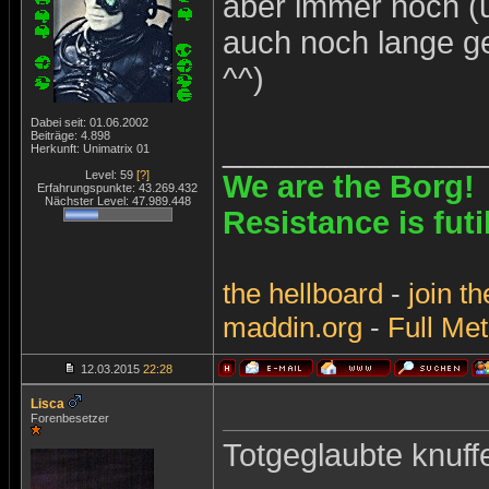
aber immer noch (u
auch noch lange ge
^^)
Dabei seit: 01.06.2002
Beiträge: 4.898
_______________
Herkunft: Unimatrix 01
Level: 59
[?]
We are the Borg!
Erfahrungspunkte: 43.269.432
Nächster Level: 47.989.448
Resistance is futi
the
hellboard
-
join
th
maddin.org
-
Full Met
12.03.2015
22:28
Lisca
Forenbesetzer
Totgeglaubte knuf