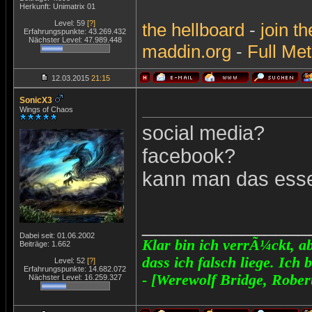
Herkunft: Unimatrix 01
Level: 59
[?]
the
hellboard
-
join
th
Erfahrungspunkte: 43.269.432
Nächster Level: 47.989.448
maddin.org
-
Full Met
12.03.2015
21:15
SonicX3
Wings of Chaos
social media?
facebook?
kann man das ess
_______________
Dabei seit: 01.06.2002
Klar bin ich verrÃ¼ckt, ab
Beiträge: 1.662
dass ich falsch liege. Ich 
Level: 52
[?]
Erfahrungspunkte: 14.682.072
- [Werewolf Bridge, Rober
Nächster Level: 16.259.327