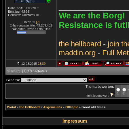
_______________
Dabei seit: 01.06.2002
Beiträge: 4.898
We are the Borg!
Herkunft: Unimatrix 01
Level: 59
[?]
Resistance is futi
Erfahrungspunkte: 43.269.432
Nächster Level: 47.989.448
the
hellboard
-
join
th
maddin.org
-
Full Met
12.03.2015
23:30
[1]
Seiten (3):
2
3
nächste »
Gehe zu:
Thema bewerten:
1
2
nicht lesenswert
Portal
»
the Hellboard
»
Allgemeines
»
Offtopic
»
Good old times
Impressum