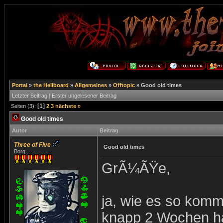
Portal
»
the Hellboard
»
Allgemeines
»
Offtopic
»
Good old times
Letzter Beitrag
|
Erster ungelesener Beitrag
[1]
Seiten (3):
2
3
nächste »
Good old times
Autor
Beitrag
Three of Five
Good old times
Borg
GrÃ¼ÃŸe,
ja, wie es so kommt
knapp 2 Wochen ha