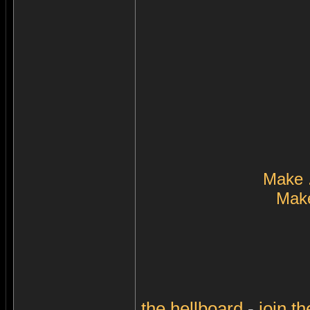
Make 
Make
the
hellboard
-
join
th