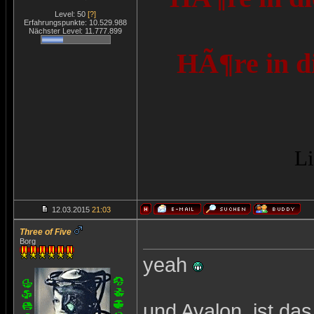
Level: 50
[?]
Erfahrungspunkte: 10.529.988
Nächster Level: 11.777.899
HÃ¶re in d
Li
12.03.2015
21:03
Three of Five
Borg
yeah
und Avalon, ist das 