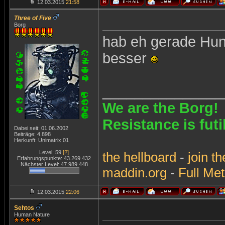
12.03.2015
21:58
Three of Five
Borg
hab eh gerade Hun
besser
_______________
We are the Borg!
Resistance is futi
Dabei seit: 01.06.2002
Beiträge: 4.898
Herkunft: Unimatrix 01
Level: 59
[?]
the
hellboard
-
join
th
Erfahrungspunkte: 43.269.432
Nächster Level: 47.989.448
maddin.org
-
Full Met
12.03.2015
22:06
Sehtos
Human Nature