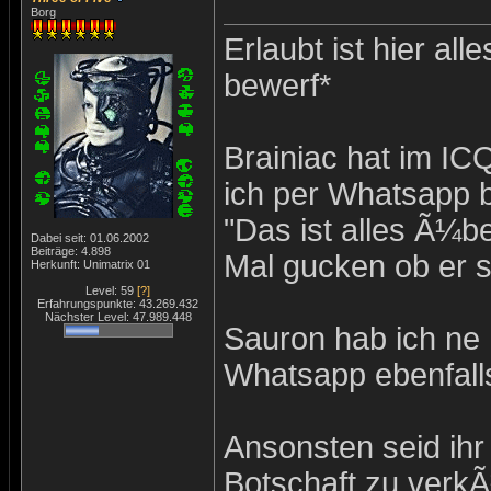
Borg
Erlaubt ist hier all
bewerf*
Brainiac hat im ICQ
ich per Whatsapp 
"Das ist alles Ã¼be
Dabei seit: 01.06.2002
Beiträge: 4.898
Mal gucken ob er s
Herkunft: Unimatrix 01
Level: 59
[?]
Erfahrungspunkte: 43.269.432
Nächster Level: 47.989.448
Sauron hab ich ne 
Whatsapp ebenfall
Ansonsten seid ihr
Botschaft zu verkÃ