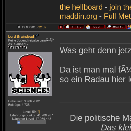
the
hellboard
-
join
th
maddin.org
-
Full Met
12.03.2015
22:52
Lord Braindead
Keine Jugendfreigabe gemÃ¤ÃŸ
Â§14 JuSchG
Was geht denn jetzt
Da ist man mal fÃ¼
so ein Radau hier l
_______________
Dabei seit: 30.06.2002
Beiträge: 4.736
Level: 59
[?]
Die politische 
Erfahrungspunkte: 41.700.267
Nächster Level: 47.989.448
Das kle