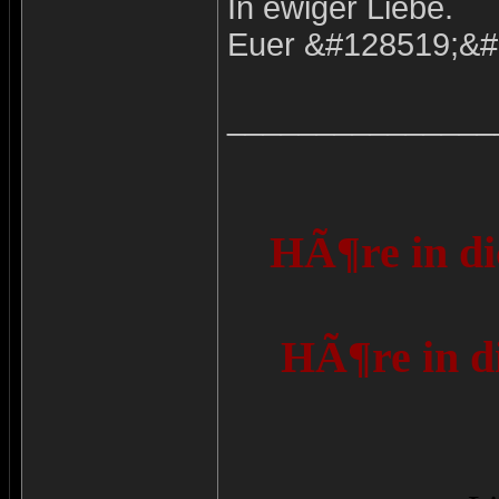
In ewiger Liebe.
Euer &#128519;&#
_______________
HÃ¶re in di
HÃ¶re in d