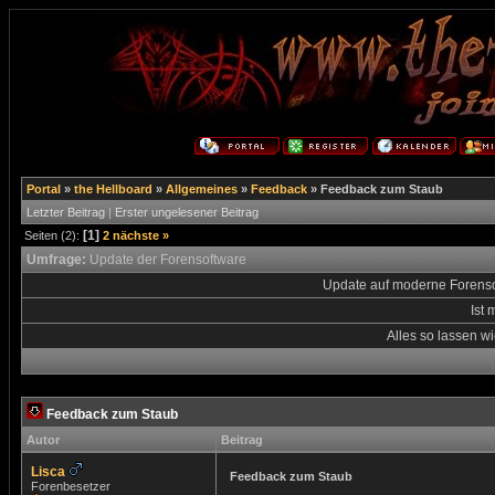
Portal
»
the Hellboard
»
Allgemeines
»
Feedback
»
Feedback zum Staub
Letzter Beitrag
|
Erster ungelesener Beitrag
[1]
Seiten (2):
2
nächste »
Umfrage:
Update der Forensoftware
Update auf moderne Forens
Ist 
Alles so lassen wi
Feedback zum Staub
Autor
Beitrag
Lisca
Feedback zum Staub
Forenbesetzer