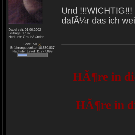
Und !!!WICHTIG!!! 
dafÃ¼r das ich wei
Dabei seit: 01.06.2002
Beiträge: 1.192
Herkunft: GraubÃ¼nden
_______________
Level: 50
[?]
Erfahrungspunkte: 10.530.837
Nächster Level: 11.777.899
HÃ¶re in di
HÃ¶re in d