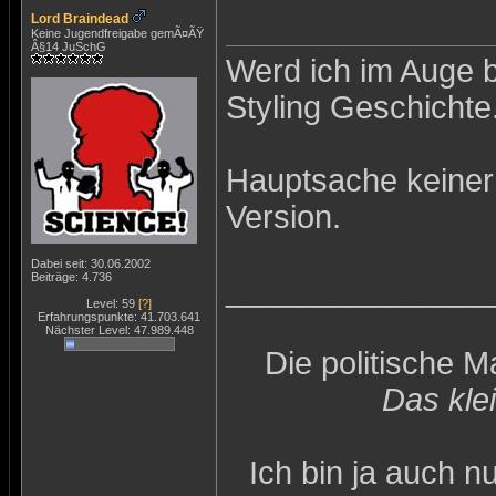
Lord Braindead
Keine Jugendfreigabe gemÃ¤ÃŸ
Â§14 JuSchG
Werd ich im Auge b
Styling Geschichte
Hauptsache keiner 
Version.
Dabei seit: 30.06.2002
Beiträge: 4.736
_______________
Level: 59
[?]
Erfahrungspunkte: 41.703.641
Nächster Level: 47.989.448
Die politische 
Das kle
Ich bin ja auch n