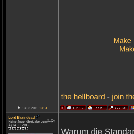
Make 
Make
the
hellboard
-
join
th
13.03.2015
13:51
Lord Braindead
Keine Jugendfreigabe gemÃ¤ÃŸ
Â§14 JuSchG
Warum die Standar