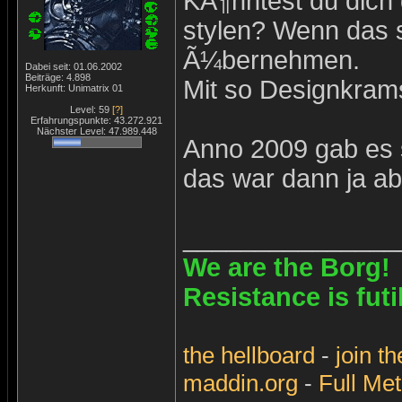
KÃ¶nntest du dich
stylen? Wenn das 
Ã¼bernehmen.
Dabei seit: 01.06.2002
Beiträge: 4.898
Mit so Designkrams
Herkunft: Unimatrix 01
Level: 59
[?]
Erfahrungspunkte: 43.272.921
Nächster Level: 47.989.448
Anno 2009 gab es 
das war dann ja ab
_______________
We are the Borg!
Resistance is futi
the
hellboard
-
join
th
maddin.org
-
Full Met