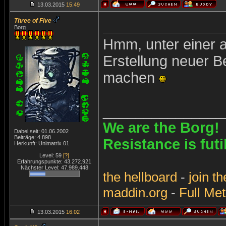
13.03.2015
15:49
Three of Five
Borg
Hmm, unter einer 
Erstellung neuer B
machen
_______________
We are the Borg!
Dabei seit: 01.06.2002
Beiträge: 4.898
Resistance is futi
Herkunft: Unimatrix 01
Level: 59
[?]
Erfahrungspunkte: 43.272.921
Nächster Level: 47.989.448
the
hellboard
-
join
th
maddin.org
-
Full Met
13.03.2015
16:02