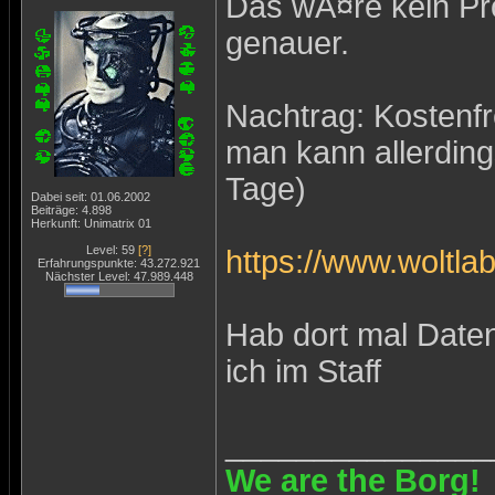
Das wÃ¤re kein Pr
genauer.
Nachtrag: Kostenfre
man kann allerding
Tage)
Dabei seit: 01.06.2002
Beiträge: 4.898
Herkunft: Unimatrix 01
Level: 59
[?]
https://www.woltl
Erfahrungspunkte: 43.272.921
Nächster Level: 47.989.448
Hab dort mal Date
ich im Staff
_______________
We are the Borg!