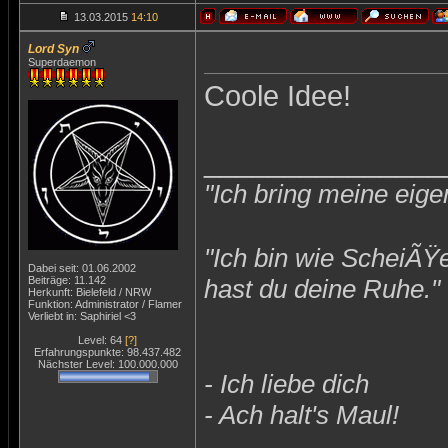
13.03.2015
14:10
Lord Syn
Superdaemon
Coole Idee!
_______________
"Ich bring meine eige
"Ich bin wie ScheiÃŸ
Dabei seit: 01.06.2002
Beiträge: 11.142
hast du deine Ruhe."
Herkunft: Bielefeld / NRW
Funktion: Administrator / Flamer
Verliebt in: Saphiriel <3
Level: 64
[?]
Erfahrungspunkte: 98.437.482
Nächster Level: 100.000.000
- Ich liebe dich
- Ach halt's Maul!