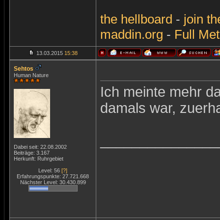
the
hellboard
-
join
th
maddin.org
-
Full Met
13.03.2015
15:38
Sehtos
Human Nature
Ich meinte mehr das
damals war, zuerhal
_______________
Dabei seit: 22.08.2002
Beiträge: 3.167
Herkunft: Ruhrgebiet
Level: 56
[?]
Erfahrungspunkte: 27.721.668
Nächster Level: 30.430.899