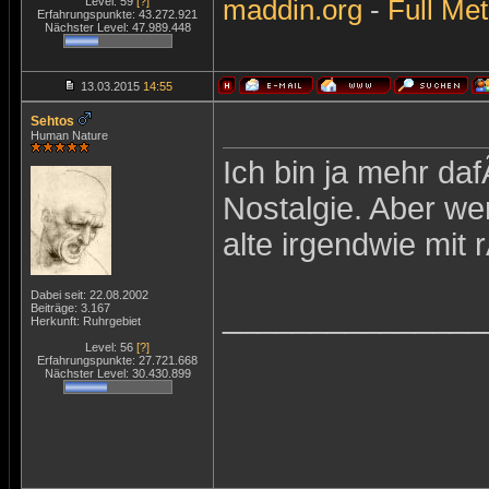
maddin.org
-
Full Met
Level: 59
[?]
Erfahrungspunkte: 43.272.921
Nächster Level: 47.989.448
13.03.2015
14:55
Sehtos
Human Nature
Ich bin ja mehr daf
Nostalgie. Aber we
alte irgendwie mit
Dabei seit: 22.08.2002
_______________
Beiträge: 3.167
Herkunft: Ruhrgebiet
Level: 56
[?]
Erfahrungspunkte: 27.721.668
Nächster Level: 30.430.899