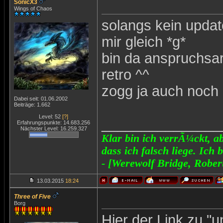
SonicX3
Wings of Chaos
solangs kein update
mir gleich *g*
bin da anspruchsa
retro ^^
zogg ja auch noch
Dabei seit: 01.06.2002
Beiträge: 1.662
Level: 52
[?]
_______________
Erfahrungspunkte: 14.683.256
Nächster Level: 16.259.327
Klar bin ich verrÃ¼ckt, ab
dass ich falsch liege. Ich 
- [Werewolf Bridge, Rober
13.03.2015
18:24
Three of Five
Borg
Hier der Link zu 