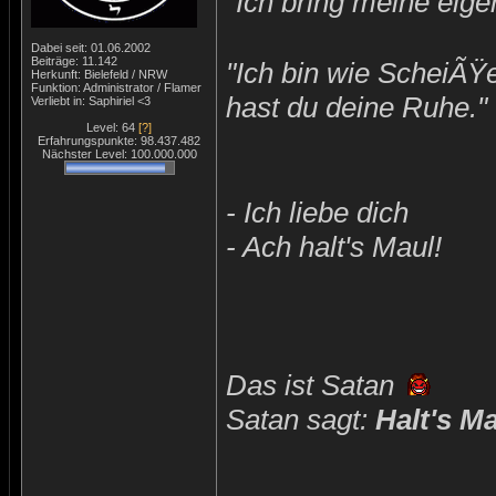
"Ich bring meine eige
Dabei seit: 01.06.2002
Beiträge: 11.142
"Ich bin wie ScheiÃŸ
Herkunft: Bielefeld / NRW
Funktion: Administrator / Flamer
hast du deine Ruhe."
Verliebt in: Saphiriel <3
Level: 64
[?]
Erfahrungspunkte: 98.437.482
Nächster Level: 100.000.000
- Ich liebe dich
- Ach halt's Maul!
Das ist Satan
Satan sagt:
Halt's M