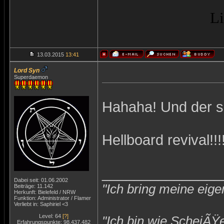
Li
13.03.2015
13:41
Lord Syn
Superdaemon
Hahaha! Und der s
Hellboard revival!!!
_______________
Dabei seit: 01.06.2002
"Ich bring meine eige
Beiträge: 11.142
Herkunft: Bielefeld / NRW
Funktion: Administrator / Flamer
Verliebt in: Saphiriel <3
Level: 64
[?]
"Ich bin wie ScheiÃŸ
Erfahrungspunkte: 98.437.482