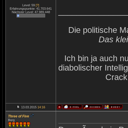
Level: 59
[?]
_______________
Erfahrungspunkte: 41.703.641
Nächster Level: 47.989.448
Die politische 
Das kle
Ich bin ja auch n
diabolischer Intel
Crack
13.03.2015
14:16
Three of Five
Borg