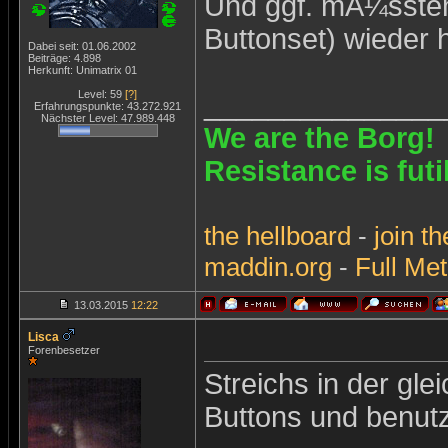
Und ggf. mÃ¼ssten 
Buttonset) wieder
Dabei seit: 01.06.2002
Beiträge: 4.898
Herkunft: Unimatrix 01
Level: 59
[?]
_______________
Erfahrungspunkte: 43.272.921
Nächster Level: 47.989.448
We are the Borg!
Resistance is futi
the
hellboard
-
join
th
maddin.org
-
Full Met
13.03.2015
12:22
Lisca
Forenbesetzer
Streichs in der gl
Buttons und benutz