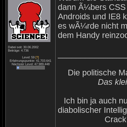
dann Ã¼bers CSS g
Androids und IE8 k
es wÃ¼rde nicht m
dem Handy reinzo
Dabei seit: 30.06.2002
Beiträge: 4.736
_______________
Level: 59
[?]
Erfahrungspunkte: 41.703.641
Nächster Level: 47.989.448
Die politische 
Das kle
Ich bin ja auch n
diabolischer Intel
Crack