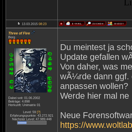
Li
13.03.2015
08:23
Three of Five
Borg
Du meintest ja sch
Update gefallen w
Von daher, was me
wÃ¼rde dann ggf. 
anpassen wollen?
Werde hier mal ne
Dabei seit: 01.06.2002
Beiträge: 4.898
Herkunft: Unimatrix 01
Level: 59
[?]
Neue Forensoftwar
Erfahrungspunkte: 43.272.921
Nächster Level: 47.989.448
https://www.woltla