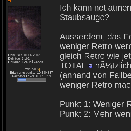
Ich kann net atmen
Staubsauge?
Ausserdem, das Fo
weniger Retro wer
gleich Retro wie je
Dabei seit: 01.06.2002
Beiträge: 1.192
Herkunft: GraubÃ¼nden
TOTAL
nÃ¼tzlich
Level: 50
[?]
(anhand von Fallb
Erfahrungspunkte: 10.530.837
Nächster Level: 11.777.899
weniger Retro mac
Punkt 1: Weniger 
Punkt 2: Mehr wen