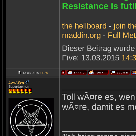
Resistance is futi
the
hellboard
-
join
th
maddin.org
-
Full Met
Dieser Beitrag wurde 
Five: 13.03.2015
14:
13.03.2015
14:25
Lord Syn
Superdaemon
Toll wÃ¤re es, we
wÃ¤re, damit es m
_______________