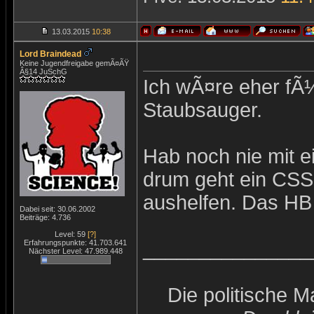
13.03.2015
10:38
Lord Braindead
Keine Jugendfreigabe gemÃ¤ÃŸ
Â§14 JuSchG
Ich wÃ¤re eher fÃ
Staubsauger.
Hab noch nie mit 
drum geht ein CSS
aushelfen. Das HB
Dabei seit: 30.06.2002
Beiträge: 4.736
Level: 59
[?]
_______________
Erfahrungspunkte: 41.703.641
Nächster Level: 47.989.448
Die politische 