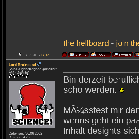
the
hellboard
-
join
th
13.03.2015
14:12
Lord Braindead
Keine Jugendfreigabe gemÃ¤ÃŸ
Â§14 JuSchG
Bin derzeit berufl
scho werden.
MÃ¼sstest mir dan
wenns geht ein paa
Inhalt designts sich
Dabei seit: 30.06.2002
Beiträge: 4.736