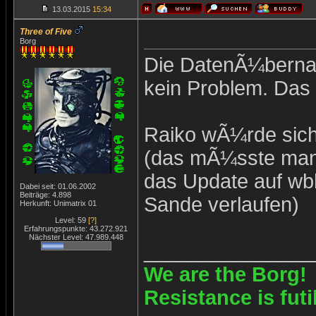
13.03.2015
15:34
Three of Five
Borg
Die DatenÃ¼bernah
kein Problem. Das 
Raiko wÃ¼rde sic
(das mÃ¼sste man 
das Update auf wb
Dabei seit: 01.06.2002
Beiträge: 4.898
Sande verlaufen)
Herkunft: Unimatrix 01
Level: 59
[?]
Erfahrungspunkte: 43.272.921
Nächster Level: 47.989.448
_______________
We are the Borg!
Resistance is futi