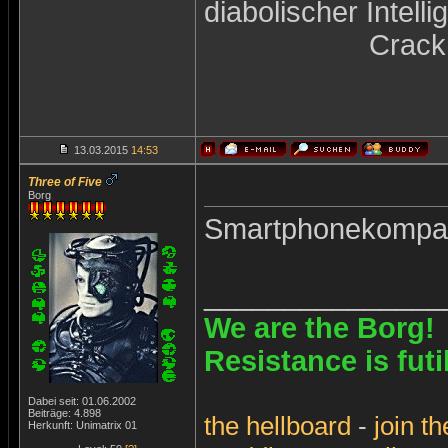
diabolischer Intel
Crack
13.03.2015
14:53
Three of Five
Borg
Smartphonekompati
_______________
We are the Borg!
Resistance is futi
Dabei seit: 01.06.2002
Beiträge: 4.898
the
hellboard
-
join
th
Herkunft: Unimatrix 01