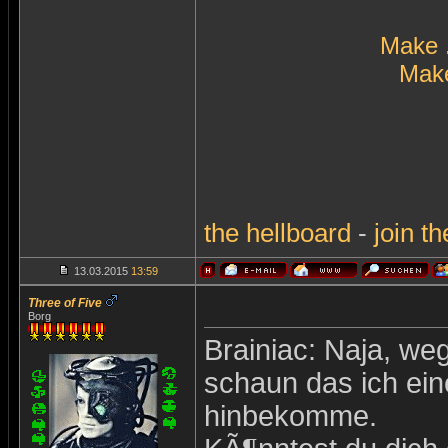
Make 
Make
the
hellboard
-
join
th
13.03.2015
13:59
Three of Five
Borg
Brainiac: Naja, weg
schaun das ich ein
hinbekomme.