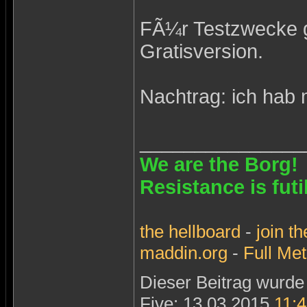
FÃ¼r Testzwecke gi
Gratisversion.
Nachtrag: ich hab 
_______________
We are the Borg!
Resistance is futi
the
hellboard
-
join
th
maddin.org
-
Full Met
Dieser Beitrag wurde 
Five: 13.03.2015
11: