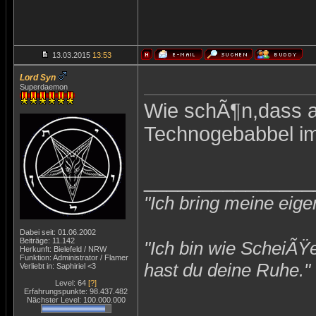
13.03.2015
13:53
Lord Syn
Superdaemon
Wie schÃ¶n,dass al
Technogebabbel im
_______________
"Ich bring meine eige
Dabei seit: 01.06.2002
Beiträge: 11.142
"Ich bin wie ScheiÃŸ
Herkunft: Bielefeld / NRW
Funktion: Administrator / Flamer
hast du deine Ruhe."
Verliebt in: Saphiriel <3
Level: 64
[?]
Erfahrungspunkte: 98.437.482
Nächster Level: 100.000.000