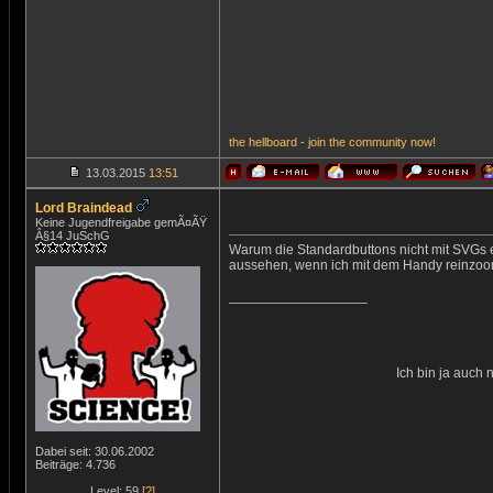
the
hellboard
-
join
the
community
now!
13.03.2015
13:51
Lord Braindead
Keine Jugendfreigabe gemÃ¤ÃŸ
Â§14 JuSchG
Warum die Standardbuttons nicht mit SVGs e
aussehen, wenn ich mit dem Handy reinzoo
__________________
Ich bin ja auch 
Dabei seit: 30.06.2002
Beiträge: 4.736
Level: 59
[?]