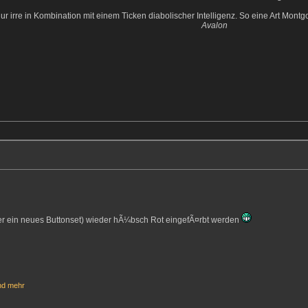
nur irre in Kombination mit einem Ticken diabolischer Intelligenz. So eine Art Mo
Avalon
cher ein neues Buttonset) wieder hÃ¼bsch Rot eingefÃ¤rbt werden
nd
mehr