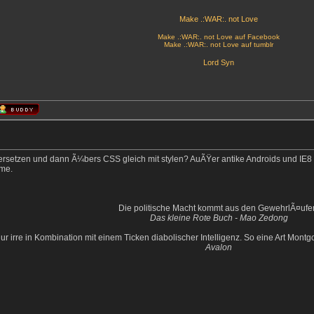
Make .:WAR:. not Love
Make .:WAR:. not Love auf Facebook
Make .:WAR:. not Love auf tumblr
Lord Syn
rsetzen und dann Ã¼bers CSS gleich mit stylen? AuÃŸer antike Androids und IE8 
me.
Die politische Macht kommt aus den GewehrlÃ¤ufe
Das kleine Rote Buch - Mao Zedong
nur irre in Kombination mit einem Ticken diabolischer Intelligenz. So eine Art Mo
Avalon