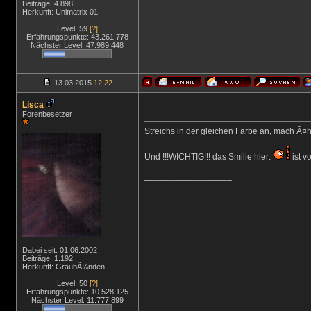
Beiträge: 4.898
Herkunft: Unimatrix 01
Level: 59
[?]
Erfahrungspunkte: 43.261.778
Nächster Level: 47.989.448
13.03.2015
12:22
Lisca
Forenbesetzer
Streichs in der gleichen Farbe an, mach Ã¤
Und !!!WICHTIG!!! das Smilie hier:
ist v
__________________
Dabei seit: 01.06.2002
Beiträge: 1.192
Herkunft: GraubÃ¼nden
Level: 50
[?]
Erfahrungspunkte: 10.528.125
Nächster Level: 11.777.899