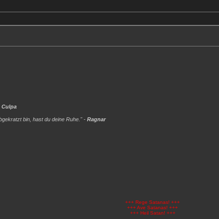
 Culpa
gekratzt bin, hast du deine Ruhe." -
Ragnar
+++ Rege Satanas! +++
+++ Ave Satanas! +++
+++ Heil Satan! +++