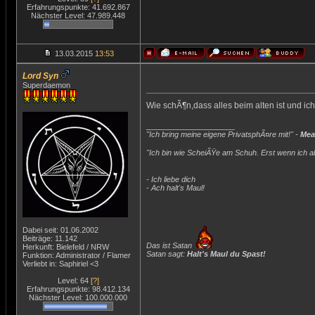
Erfahrungspunkte: 41.692.867
Nächster Level: 47.989.448
13.03.2015
13:53
Lord Syn
Superdaemon
Wie schÃ¶n,dass alles beim alten ist und 
__________________
"Ich bring meine eigene PrivatsphÃ¤re mit!" -
Mea
"Ich bin wie ScheiÃŸe am Schuh. Erst wenn ich ab
- Ich liebe dich
- Ach halt's Maul!
Dabei seit: 01.06.2002
Beiträge: 11.142
Das ist Satan
Herkunft: Bielefeld / NRW
Satan sagt:
Halt's Maul du Spast!
Funktion: Administrator / Flamer
Verliebt in: Saphiriel <3
Level: 64
[?]
Erfahrungspunkte: 98.412.134
Nächster Level: 100.000.000