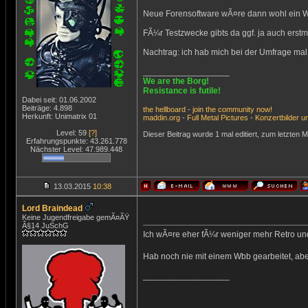
Neue Forensoftware wÃ¤re dann wohl ein 
FÃ¼r Testzwecke gibts da ggf. ja auch erstm
Nachtrag: ich hab mich bei der Umfrage mal 
__________________
We are the Borg!
Resistance is futile!
Dabei seit: 01.06.2002
Beiträge: 4.898
the
hellboard
-
join
the
community
now!
Herkunft: Unimatrix 01
maddin.org
-
Full Metal Pictures
-
Konzertbilder
u
Level: 59
[?]
Dieser Beitrag wurde 1 mal editiert, zum letzten 
Erfahrungspunkte: 43.261.778
Nächster Level: 47.989.448
13.03.2015
10:38
Lord Braindead
Keine Jugendfreigabe gemÃ¤ÃŸ
Â§14 JuSchG
Ich wÃ¤re eher fÃ¼r weniger mehr Retro un
Hab noch nie mit einem Wbb gearbeitet, ab
__________________