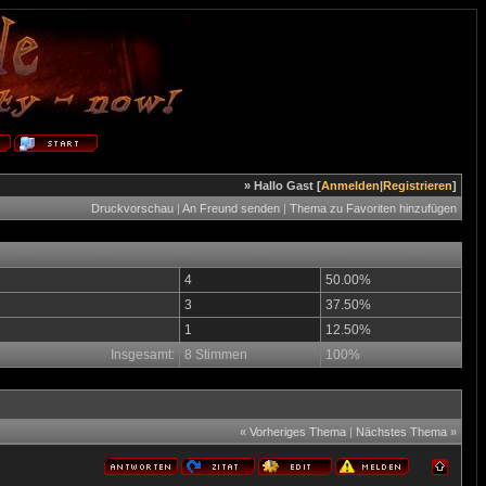
» Hallo Gast [
Anmelden
|
Registrieren
]
Druckvorschau
|
An Freund senden
|
Thema zu Favoriten hinzufügen
4
50.00%
3
37.50%
1
12.50%
Insgesamt:
8 Stimmen
100%
«
Vorheriges Thema
|
Nächstes Thema
»