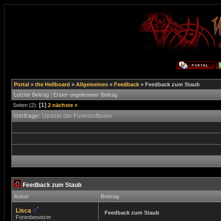
Portal
»
the Hellboard
»
Allgemeines
»
Feedback
»
Feedback zum Staub
Letzter Beitrag
|
Erster ungelesener Beitrag
[1]
Seiten (2):
2
nächste »
Umfrage:
Update der Forensoftware
Feedback zum Staub
Autor
Beitrag
Lisca
Feedback zum Staub
Forenbesetzer