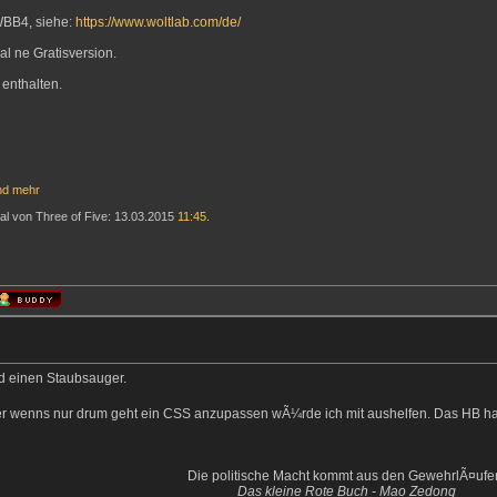
WBB4, siehe:
https://www.woltlab.com/de/
al ne Gratisversion.
enthalten.
nd
mehr
Mal von Three of Five: 13.03.2015
11:45
.
d einen Staubsauger.
er wenns nur drum geht ein CSS anzupassen wÃ¼rde ich mit aushelfen. Das HB h
Die politische Macht kommt aus den GewehrlÃ¤ufe
Das kleine Rote Buch - Mao Zedong