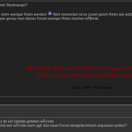
r mal Staubsauge?
s mehr weniger Retro werden!
Weil momentan ist es zuviel gleich Retro wie jetz
) wie genau man dieses Forum weniger Retro machen kÃ¶nnte.
HÃ¶re in dich und du hÃ¶rst die ganze We
HÃ¶re in die Welt und du hÃ¶rst dei
Lisca, 1986 - mal schaun
s dir ein Update gefallen wÃ¼rde.
Und wer wÃ¼rde dann ggf. das neue Forum designtechnisch anpassen wollen?