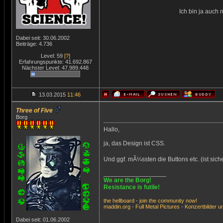
Ich bin ja auch 
Dabei seit: 30.06.2002
Beiträge: 4.736
Level: 59
[?]
Erfahrungspunkte: 41.692.867
Nächster Level: 47.989.448
13.03.2015
11:46
Three of Five
Borg
Hallo,
ja, das Design ist CSS.
Und ggf. mÃ¼ssten die Buttons etc. (ist si
__________________
We are the Borg!
Resistance is futile!
the
hellboard
-
join
the
community
now!
maddin.org
-
Full Metal Pictures
-
Konzertbilder
u
Dabei seit: 01.06.2002