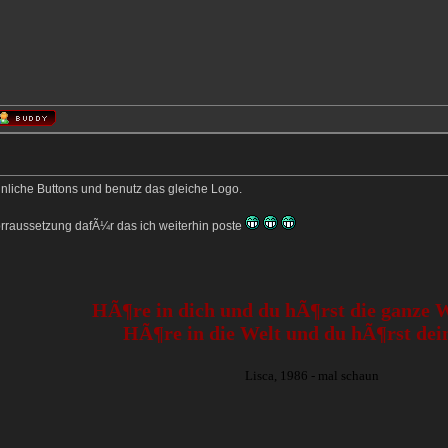
hnliche Buttons und benutz das gleiche Logo.
orraussetzung dafÃ¼r das ich weiterhin poste
HÃ¶re in dich und du hÃ¶rst die ganze We
HÃ¶re in die Welt und du hÃ¶rst dei
Lisca, 1986 - mal schaun