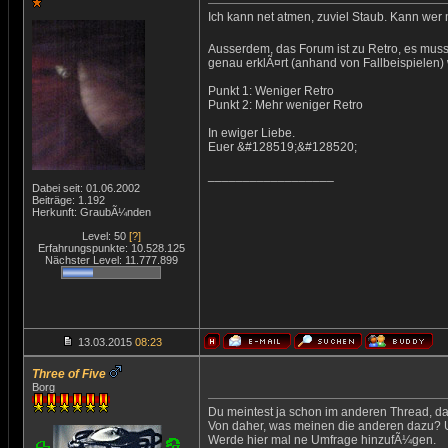
Ich kann net atmen, zuviel Staub. Kann we
Ausserdem, das Forum ist zu Retro, es mus
genau erklÃ¤rt (anhand von Fallbeispielen
Punkt 1: Weniger Retro
Punkt 2: Mehr weniger Retro
In ewiger Liebe.
Euer &#128519;&#128520;
__________________
Dabei seit: 01.06.2002
Beiträge: 1.192
Herkunft: GraubÃ¼nden
Level: 50
[?]
Erfahrungspunkte: 10.528.125
Nächster Level: 11.777.899
13.03.2015
08:23
Three of Five
Borg
Du meintest ja schon im anderen Thread, da
Von daher, was meinen die anderen dazu? 
Werde hier mal ne Umfrage hinzufÃ¼gen.