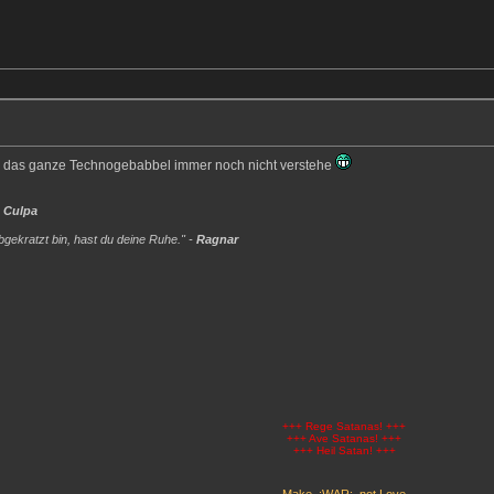
ich das ganze Technogebabbel immer noch nicht verstehe
 Culpa
gekratzt bin, hast du deine Ruhe." -
Ragnar
+++ Rege Satanas! +++
+++ Ave Satanas! +++
+++ Heil Satan! +++