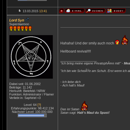
13.03.2015
13:41
Lord Syn
Superdaemon
Hahaha! Und der smily auch noch
Hellboard revival!!!!
__________________
"Ich bring meine eigene PrivatsphÃ¤re mit!" -
Mea
"Ich bin wie ScheiÃŸe am Schuh. Erst wenn ich ab
- Ich liebe dich
Dabei seit: 01.06.2002
- Ach halt's Maul!
Beiträge: 11.142
Herkunft: Bielefeld / NRW
Funktion: Administrator / Flamer
Verliebt in: Saphiriel <3
Level: 64
[?]
Erfahrungspunkte: 98.412.134
Das ist Satan
Nächster Level: 100.000.000
Satan sagt:
Halt's Maul du Spast!