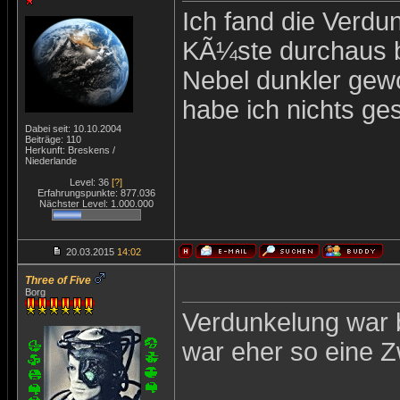
Ich fand die Verdu
KÃ¼ste durchaus be
Nebel dunkler gew
habe ich nichts ge
Dabei seit: 10.10.2004
Beiträge: 110
Herkunft: Breskens /
Niederlande
Level: 36
[?]
Erfahrungspunkte: 877.036
Nächster Level: 1.000.000
20.03.2015
14:02
Three of Five
Borg
Verdunkelung war b
war eher so eine Z