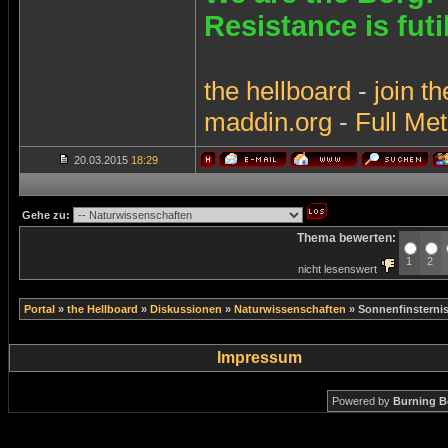
Resistance is futi
the
hellboard
-
join
th
maddin.org
-
Full Met
20.03.2015
18:29
Gehe zu:
Thema bewerten:
1
2
nicht lesenswert
Portal
»
the Hellboard
»
Diskussionen
»
Naturwissenschaften
»
Sonnenfinsterni
Impressum
Powered by
Burning B