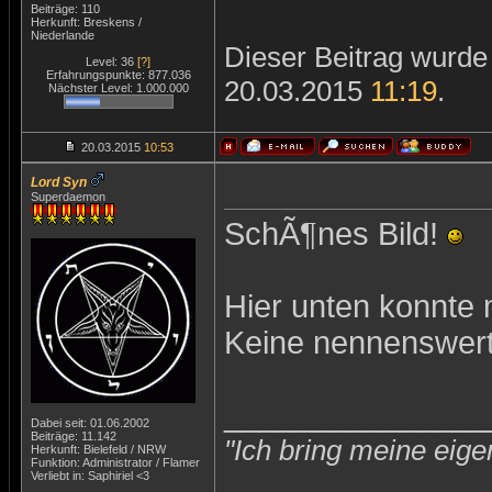
Beiträge: 110
Herkunft: Breskens /
Niederlande
Dieser Beitrag wurde 
Level: 36
[?]
Erfahrungspunkte: 877.036
20.03.2015
11:19
.
Nächster Level: 1.000.000
20.03.2015
10:53
Lord Syn
Superdaemon
SchÃ¶nes Bild!
Hier unten konnte 
Keine nennenswert
_______________
Dabei seit: 01.06.2002
Beiträge: 11.142
"Ich bring meine eige
Herkunft: Bielefeld / NRW
Funktion: Administrator / Flamer
Verliebt in: Saphiriel <3