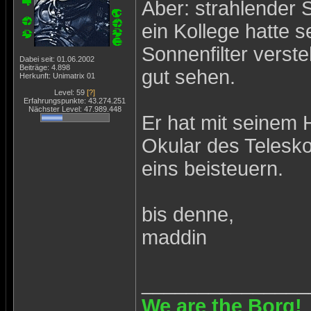
Aber: strahlender
ein Kollege hatte s
Sonnenfilter verst
Dabei seit: 01.06.2002
Beiträge: 4.898
gut sehen.
Herkunft: Unimatrix 01
Level: 59
[?]
Erfahrungspunkte: 43.274.251
Nächster Level: 47.989.448
Er hat mit seinem 
Okular des Telesko
eins beisteuern.
bis denne,
maddin
_______________
We are the Borg!