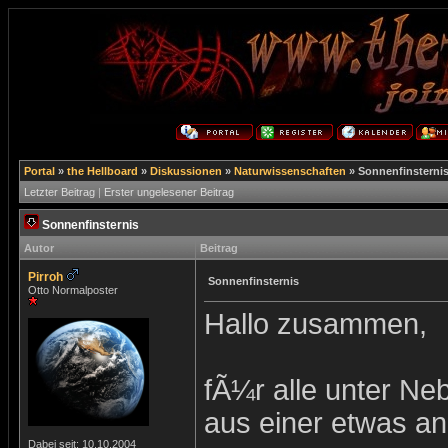
Portal
»
the Hellboard
»
Diskussionen
»
Naturwissenschaften
»
Sonnenfinsterni
Letzter Beitrag
|
Erster ungelesener Beitrag
Sonnenfinsternis
Autor
Beitrag
Pirroh
Sonnenfinsternis
Otto Normalposter
Hallo zusammen,
fÃ¼r alle unter Neb
aus einer etwas an
Dabei seit: 10.10.2004