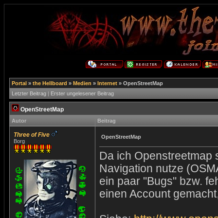
Portal
»
the Hellboard
»
Medien
»
Internet
»
OpenStreetMap
Letzter Beitrag
|
Erster ungelesener Beitrag
OpenStreetMap
Autor
Beitrag
Three of Five
OpenStreetMap
Borg
Da ich Openstreetmap s
Navigation nutze (OSM
ein paar "Bugs" bzw. fe
einen Account gemacht,