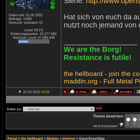
Siehe:
http://www.open
Dabei seit: 01.06.2002
Hat sich von euch da a
Beiträge: 4.898
Herkunft: Unimatrix 01
nutzt noch jemand von
Level: 59
[?]
Erfahrungspunkte: 43.277.580
Nächster Level: 47.989.448
__________________
We are the Borg!
Resistance is futile!
the
hellboard
-
join
the
co
maddin.org
-
Full Metal P
22.03.2015
14:25
Gehe zu:
Thema bewerten:
1
2
nicht lesenswert
Portal
»
the Hellboard
»
Medien
»
Internet
»
OpenStreetMap