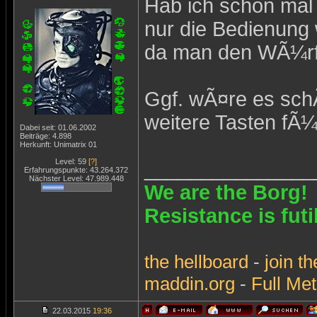
Hab ich schon mal 
nur die Bedienung
da man den WÃ¼rfe
Ggf. wÃ¤re es sc
weitere Tasten fÃ¼
Dabei seit: 01.06.2002
Beiträge: 4.898
Herkunft: Unimatrix 01
Level: 59
[?]
_______________
Erfahrungspunkte: 43.264.372
Nächster Level: 47.989.448
We are the Borg!
Resistance is futi
the
hellboard
-
join
th
maddin.org
-
Full Met
22.03.2015
19:36