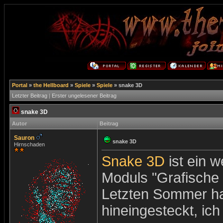
Portal
»
the Hellboard
»
Spiele
»
Spiele
»
snake 3D
Letzter Beitrag
|
Erster ungelesener Beitrag
snake 3D
Autor
Beitrag
Sauron
snake 3D
Hirnschaden
Snake 3D
ist ein 
Moduls "Grafische 
Letzten Sommer hab
hineingesteckt, ic