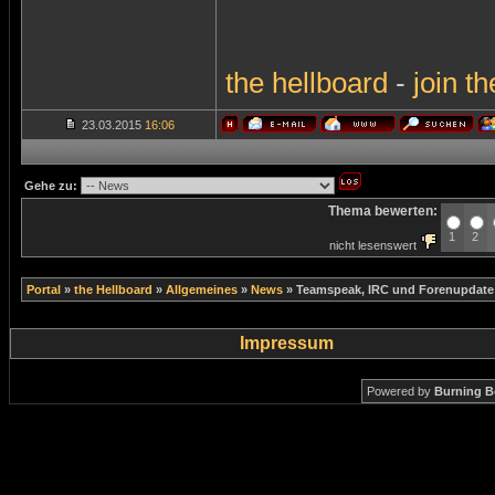
the
hellboard
-
join
th
23.03.2015
16:06
Gehe zu:
Thema bewerten:
1
2
nicht lesenswert
Portal
»
the Hellboard
»
Allgemeines
»
News
»
Teamspeak, IRC und Forenupdate
Impressum
Powered by
Burning B