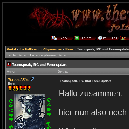
Portal
»
the Hellboard
»
Allgemeines
»
News
»
Teamspeak, IRC und Forenupdate
Letzter Beitrag
|
Erster ungelesener Beitrag
Teamspeak, IRC und Forenupdate
Autor
Beitrag
Three of Five
Teamspeak, IRC und Forenupdate
Borg
Hallo zusammen,
hier nun also noch 