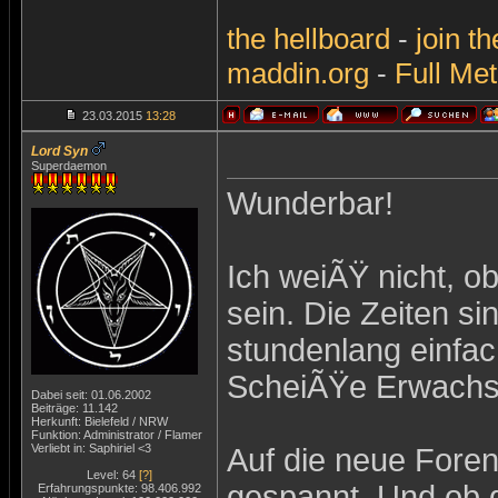
the
hellboard
-
join
th
maddin.org
-
Full Met
23.03.2015
13:28
Lord Syn
Superdaemon
Wunderbar!
Ich weiÃŸ nicht, ob
sein. Die Zeiten si
stundenlang einfa
ScheiÃŸe Erwachs
Dabei seit: 01.06.2002
Beiträge: 11.142
Herkunft: Bielefeld / NRW
Funktion: Administrator / Flamer
Verliebt in: Saphiriel <3
Auf die neue Forens
Level: 64
[?]
gespannt. Und ob d
Erfahrungspunkte: 98.406.992