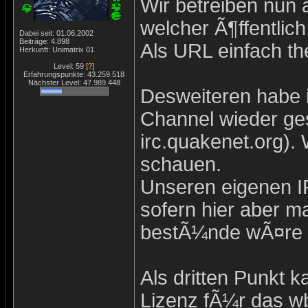
Wir betreiben nun
welcher Ã¶ffentlich
Dabei seit: 01.06.2002
Beiträge: 4.898
Als URL einfach th
Herkunft: Unimatrix 01
Level: 59
[?]
Erfahrungspunkte: 43.259.518
Nächster Level: 47.989.448
Desweiteren habe 
Channel wieder ges
irc.quakenet.org). 
schauen.
Unseren eigenen IR
sofern hier aber m
bestÃ¼nde wÃ¤re i
Als dritten Punkt 
Lizenz fÃ¼r das w