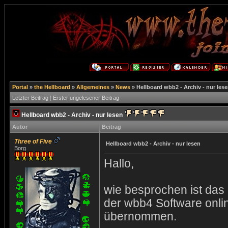
Portal
»
the Hellboard
»
Allgemeines
»
News
»
Hellboard wbb2 - Archiv - nur les
Letzter Beitrag
|
Erster ungelesener Beitrag
Hellboard wbb2 - Archiv - nur lesen
Autor
Beitrag
Three of Five
Hellboard wbb2 - Archiv - nur lesen
Borg
Hallo,
wie besprochen ist das
der wbb4 Software onli
übernommen.