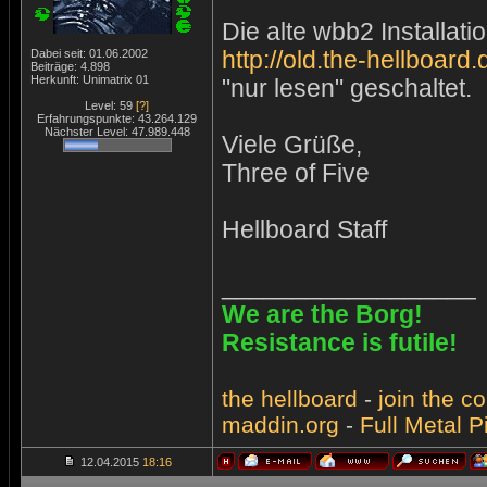
Die alte wbb2 Installat
Dabei seit: 01.06.2002
http://old.the-hellboard.
Beiträge: 4.898
Herkunft: Unimatrix 01
"nur lesen" geschaltet.
Level: 59
[?]
Erfahrungspunkte: 43.264.129
Nächster Level: 47.989.448
Viele Grüße,
Three of Five
Hellboard Staff
__________________
We are the Borg!
Resistance is futile!
the
hellboard
-
join
the
co
maddin.org
-
Full Metal P
12.04.2015
18:16